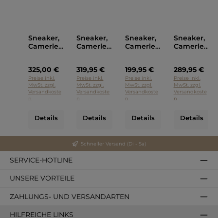
Sneaker,
Sneaker,
Sneaker,
Sneaker,
Camerlen
Camerlen
Camerlen
Camerlen
go
go
go
go Grau
Offwhite
Schlamm
Schwarz
325,00 €
319,95 €
199,95 €
289,95 €
Farben
Preise inkl.
Preise inkl.
Preise inkl.
Preise inkl.
MwSt. zzgl.
MwSt. zzgl.
MwSt. zzgl.
MwSt. zzgl.
Versandkoste
Versandkoste
Versandkoste
Versandkoste
n
n
n
n
Details
Details
Details
Details
Schneller Versand (Di - Sa)
SERVICE-HOTLINE
UNSERE VORTEILE
ZAHLUNGS- UND VERSANDARTEN
HILFREICHE LINKS