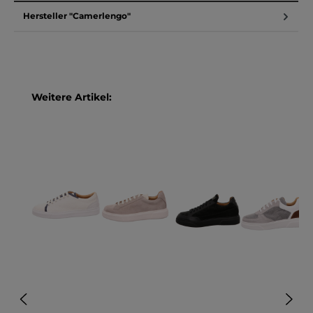
Hersteller "Camerlengo"
Produktgalerie überspringen
Weitere Artikel: