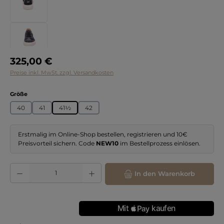
Regulärer Preis:
325,00 €
Preise inkl. MwSt. zzgl. Versandkosten
auswählen
Größe
40
41
41½
42
Erstmalig im Online-Shop bestellen, registrieren und 10€
Preisvorteil sichern. Code
NEW10
im Bestellprozess einlösen.
Produkt Anzahl: Gib den gewünschten Wert ein oder benutze die Schaltflächen
In den Warenkorb