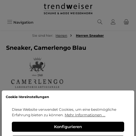
Zum Hauptinhalt springen
Navigation
Sie sind hier:
Herren
Herren Sneaker
Sneaker, Camerlengo Blau
Cookie-Voreinstellungen
Bildergalerie überspringen
Diese Website verwendet Cookies, um eine bestmögliche
Erfahrung bieten zu können.
Mehr Informationen ...
Konfigurieren