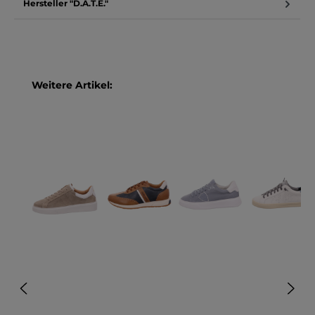
Hersteller "D.A.T.E."
Produktgalerie überspringen
Weitere Artikel: