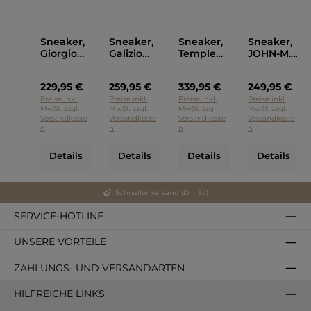
Sneaker,
Sneaker,
Sneaker,
Sneaker,
Giorgio
Galizio
Temple
JOHN-M.
Cognac
Torresi
Low,
P448
Braun
Philippe
Weiss
229,95 €
259,95 €
339,95 €
249,95 €
Model
Blau
Preise inkl.
Preise inkl.
Preise inkl.
Preise inkl.
MwSt. zzgl.
MwSt. zzgl.
MwSt. zzgl.
MwSt. zzgl.
Versandkoste
Versandkoste
Versandkoste
Versandkoste
n
n
n
n
Details
Details
Details
Details
Schneller Versand (Di - Sa)
SERVICE-HOTLINE
UNSERE VORTEILE
ZAHLUNGS- UND VERSANDARTEN
HILFREICHE LINKS