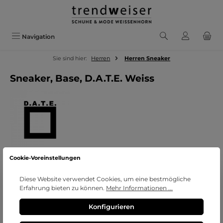
Zum Hauptinhalt springen
Navigation
Sie sind hier:
Herren
Herren Sneaker
Sneaker, Base, D.A.T.E. Weiss
Cookie-Voreinstellungen
Bildergalerie überspringen
Diese Website verwendet Cookies, um eine bestmögliche
Erfahrung bieten zu können.
Mehr Informationen ...
Konfigurieren