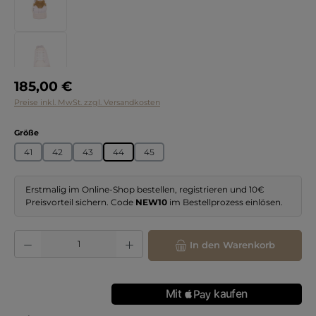
Regulärer Preis:
185,00 €
Preise inkl. MwSt. zzgl. Versandkosten
auswählen
Größe
41
42
43
44
45
Erstmalig im Online-Shop bestellen, registrieren und 10€
Preisvorteil sichern. Code
NEW10
im Bestellprozess einlösen.
Produkt Anzahl: Gib den gewünschten Wert ein oder benutze die Schaltflächen
In den Warenkorb