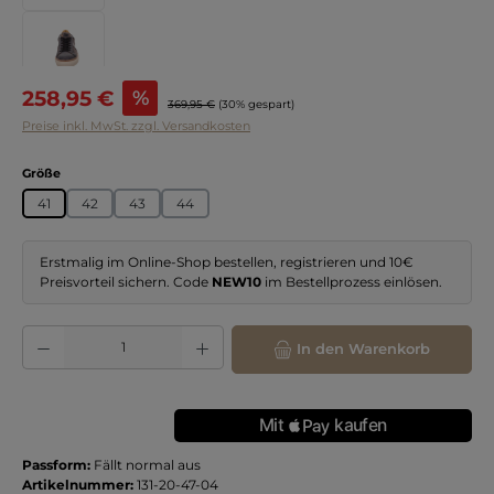
Verkaufspreis:
258,95 €
%
Regulärer Preis:
369,95 €
(30% gespart)
Preise inkl. MwSt. zzgl. Versandkosten
auswählen
Größe
41
42
43
44
Erstmalig im Online-Shop bestellen, registrieren und 10€
Preisvorteil sichern. Code
NEW10
im Bestellprozess einlösen.
Produkt Anzahl: Gib den gewünschten Wert ein oder benutze die Schaltflächen
In den Warenkorb
Passform:
Fällt normal aus
Artikelnummer:
131-20-47-04