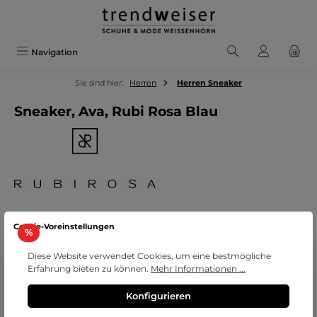
Zum Hauptinhalt springen
Navigation
Sie sind hier:
Herren
Herren Sneaker
Sneaker, Ava, Rubi Rosa Blau
Bildergalerie überspringen
Cookie-Voreinstellungen
Rabatt
%
Diese Website verwendet Cookies, um eine bestmögliche
Erfahrung bieten zu können.
Mehr Informationen ...
Konfigurieren