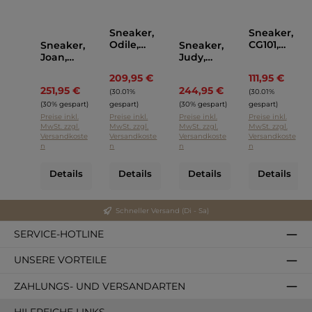
Sneaker,
Sneaker,
Odile,
CG101,
Sneaker,
Sneaker,
RubiRosa
Blackston
Joan,
Judy,
e Blau
Rubi Rosa
RubiRosa
209,95 €
111,95 €
Regulärer Preis:
Regulär
Blau
251,95 €
244,95 €
Regulärer Preis:
Regulärer Preis:
(30.01%
(30.01%
(30% gespart)
gespart)
(30% gespart)
gespart)
Preise inkl.
Preise inkl.
Preise inkl.
Preise inkl.
MwSt. zzgl.
MwSt. zzgl.
MwSt. zzgl.
MwSt. zzgl.
Versandkoste
Versandkoste
Versandkoste
Versandkoste
n
n
n
n
Details
Details
Details
Details
Schneller Versand (Di - Sa)
SERVICE-HOTLINE
UNSERE VORTEILE
ZAHLUNGS- UND VERSANDARTEN
HILFREICHE LINKS