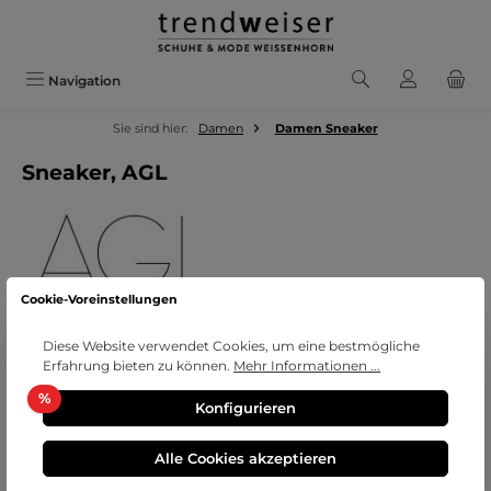
Zum Hauptinhalt springen
Navigation
Sie sind hier:
Damen
Damen Sneaker
Sneaker, AGL
Cookie-Voreinstellungen
Diese Website verwendet Cookies, um eine bestmögliche
Erfahrung bieten zu können.
Mehr Informationen ...
Bildergalerie überspringen
Rabatt
%
Konfigurieren
Alle Cookies akzeptieren