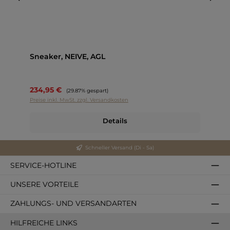
Sneaker, NEIVE, AGL
234,95 €
Regulärer Preis:
(29.87% gespart)
Preise inkl. MwSt. zzgl. Versandkosten
Details
Schneller Versand (Di - Sa)
SERVICE-HOTLINE
UNSERE VORTEILE
ZAHLUNGS- UND VERSANDARTEN
HILFREICHE LINKS