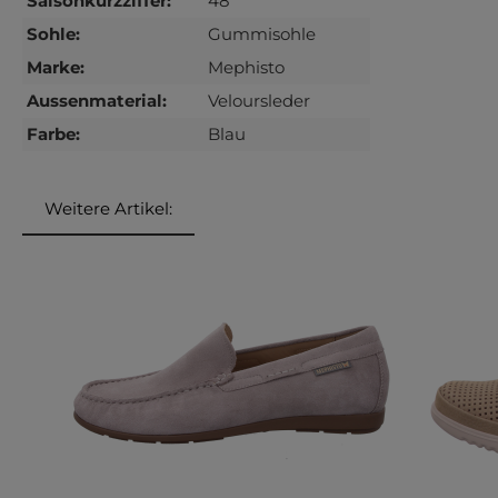
Saisonkurzziffer:
48
Sohle:
Gummisohle
Marke:
Mephisto
Aussenmaterial:
Veloursleder
Farbe:
Blau
Weitere Artikel:
Produktgalerie überspringen