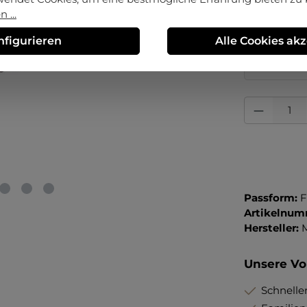
9
9½
 ...
nfigurieren
Alle Cookies ak
Erstmalig 
Preisvorte
Produkt Anza
Passform:
F
Artikelnum
Hersteller:
Unsere Vor
Schneller