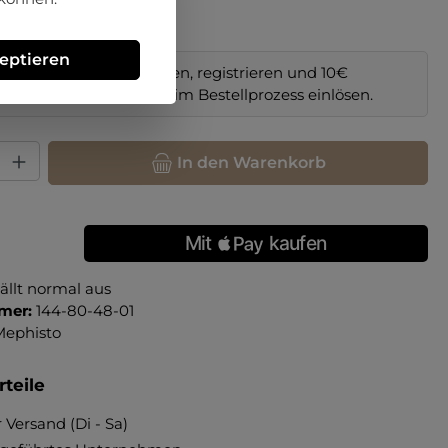
zeptieren
im Online-Shop bestellen, registrieren und 10€
il sichern. Code
NEW10
im Bestellprozess einlösen.
hl: Gib den gewünschten Wert ein oder benutze die Schaltfläche
In den Warenkorb
ällt normal aus
mer:
144-80-48-01
Mephisto
teile
 Versand (Di - Sa)