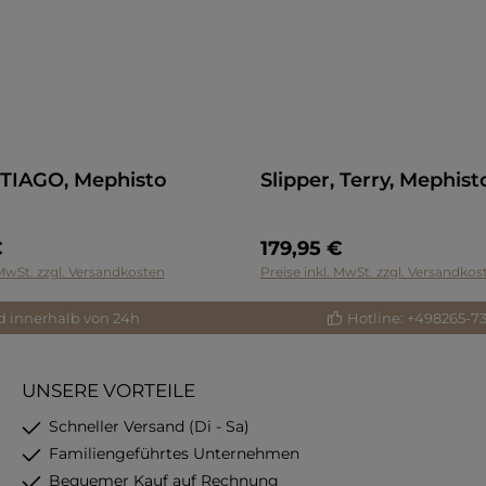
, TIAGO, Mephisto
Slipper, Terry, Mephis
€
179,95 €
 MwSt. zzgl. Versandkosten
Preise inkl. MwSt. zzgl. Versandkos
d innerhalb von 24h
Hotline: +498265-7
UNSERE VORTEILE
Schneller Versand (Di - Sa)
Familiengeführtes Unternehmen
Bequemer Kauf auf Rechnung