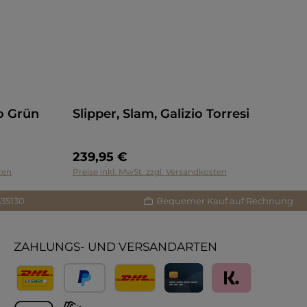
to Grün
Slipper, Slam, Galizio Torresi
239,95 €
ten
Preise inkl. MwSt. zzgl. Versandkosten
335130
Bequemer Kauf auf Rechnung
ZAHLUNGS- UND VERSANDARTEN
Versand
PayPal
Lieferung International
Kreditkarte
Klarna