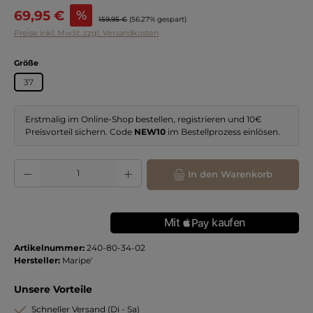
Verkaufspreis:
69,95 €
%
Regulärer Preis:
159,95 €
(56.27% gespart)
Preise inkl. MwSt. zzgl. Versandkosten
auswählen
Größe
37
Erstmalig im Online-Shop bestellen, registrieren und 10€
Preisvorteil sichern. Code
NEW10
im Bestellprozess einlösen.
Produkt Anzahl: Gib den gewünschten Wert ein oder benutze die Schaltflächen
In den Warenkorb
Artikelnummer:
240-80-34-02
Hersteller:
Maripe'
Unsere Vorteile
Schneller Versand (Di - Sa)