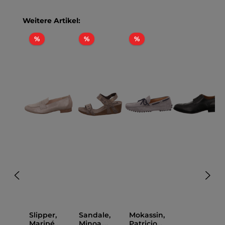
Produktgalerie überspringen
Weitere Artikel:
Rabatt
Rabatt
Rabatt
%
%
%
Slipper,
Sandale,
Mokassin,
Maripé
Minoa,
Patricio