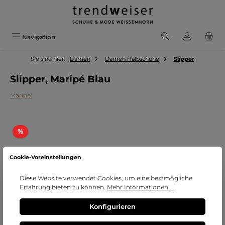
Zum Hauptinhalt springen
Navigation
Sie sind hier:
Damen
Damen Halbschuhe
Slipper
Slipper, Maripé Blau
Maripe'
Bildergalerie überspringen
Rabatt
%
Cookie-Voreinstellungen
Diese Website verwendet Cookies, um eine bestmögliche
Erfahrung bieten zu können.
Mehr Informationen ...
Konfigurieren