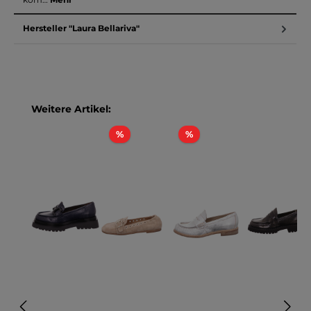
Hersteller "Laura Bellariva"
Produktgalerie überspringen
Weitere Artikel:
Rabatt
Rabatt
%
%