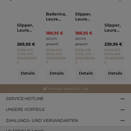
Ballerina,
Slipper,
Laura
Laura
Bellariva
Bellariva
Slipper,
Slipper,
Laura
Laura
188,95 €
188,95 €
Regulärer Preis:
Regulärer Preis:
Bellariva
Bellariva
(30.01%
(30.01%
Blau
Grau
269,95 €
239,95 €
gespart)
gespart)
Preise inkl.
Preise inkl.
Preise inkl.
Preise inkl.
MwSt. zzgl.
MwSt. zzgl.
MwSt. zzgl.
MwSt. zzgl.
Versandkoste
Versandkoste
Versandkoste
Versandkoste
n
n
n
n
Details
Details
Details
Details
Schneller Versand (Di - Sa)
SERVICE-HOTLINE
UNSERE VORTEILE
ZAHLUNGS- UND VERSANDARTEN