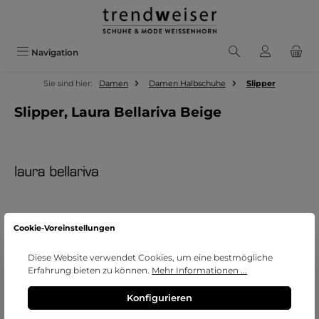
Zum Hauptinhalt springen
Navigation
Sie sind hier:
Damen
Damen Halbschuhe
Slipper
Slipper, Laura Bellariva Beige
Cookie-Voreinstellungen
Bildergalerie überspringen
Diese Website verwendet Cookies, um eine bestmögliche
Erfahrung bieten zu können.
Mehr Informationen ...
Konfigurieren