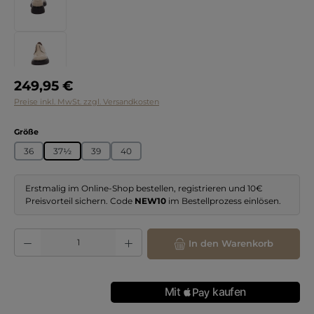
Regulärer Preis:
249,95 €
Preise inkl. MwSt. zzgl. Versandkosten
auswählen
Größe
36
37½
39
40
Erstmalig im Online-Shop bestellen, registrieren und 10€
Preisvorteil sichern. Code
NEW10
im Bestellprozess einlösen.
Produkt Anzahl: Gib den gewünschten Wert ein oder benutze die Schaltflächen
In den Warenkorb