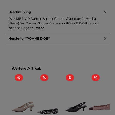
Beschreibung
POMME D'OR Damen Slipper Grace - Glattleder in Mocha
(Beige)Der Damen Slipper Grace von POMME D'OR vereint
zeitlose Eleganz…
Mehr
Hersteller "POMME D'OR"
Produktgalerie überspringen
Weitere Artikel:
Rabatt
Rabatt
Rabatt
Rabatt
%
%
%
%