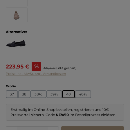
Alternative:
Verkaufspreis:
223,95 €
%
Regulärer Preis:
319,95 €
(30% gespart)
Preise inkl. MwSt. zzgl. Versandkosten
auswählen
Größe
37
38
38½
39½
40
40½
Erstmalig im Online-Shop bestellen, registrieren und 10€
Preisvorteil sichern. Code
NEW10
im Bestellprozess einlösen.
Produkt Anzahl: Gib den gewünschten Wert ein oder benutze die Schaltflächen