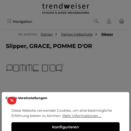
Zum Hauptinhalt springen
Navigation
Sie sind hier:
Damen
Damen Halbschuhe
Slipper
Slipper, GRACE, POMME D'OR
Bildergalerie überspringen
Cookie-Voreinstellungen
Rabatt
%
Diese Website verwendet Cookies, um eine bestmögliche
Erfahrung bieten zu können.
Mehr Informationen ...
Konfigurieren