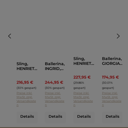
Sling,
Ballerina,
HENRIETT
GIORGIA,
Sling,
Ballerina,
E, POMME
POMME
HENRIETT
INGRID,
D'OR
D'OR
E, POMME
POMME
227,95 €
174,95 €
Regulärer Preis:
Regul
D'OR
D'OR
216,95 €
244,95 €
Regulärer Preis:
Regulärer Preis:
(29.86%
(30.01%
(30% gespart)
(30% gespart)
gespart)
gespart)
Preise inkl.
Preise inkl.
Preise inkl.
Preise inkl.
MwSt. zzgl.
MwSt. zzgl.
MwSt. zzgl.
MwSt. zzgl.
Versandkoste
Versandkoste
Versandkoste
Versandkoste
n
n
n
n
Details
Details
Details
Details