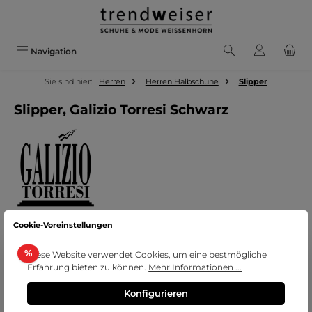
Zum Hauptinhalt springen
Navigation
Sie sind hier:
Herren
Herren Halbschuhe
Slipper
Slipper, Galizio Torresi Schwarz
Cookie-Voreinstellungen
Bildergalerie überspringen
Rabatt
%
Diese Website verwendet Cookies, um eine bestmögliche
Erfahrung bieten zu können.
Mehr Informationen ...
Konfigurieren