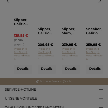
Slipper,
Galizio
Torresi
Slipper,
Slipper,
Sneaker,
Blau
Galizio
Slam,
Galizio
139,95 €
Regulärer Preis:
Torresi
Galizio
Torresi
(41.68%
Blau
Torresi
209,95 €
239,95 €
259,95 €
gespart)
Preise inkl.
Preise inkl.
Preise inkl.
Preise inkl.
MwSt. zzgl.
MwSt. zzgl.
MwSt. zzgl.
MwSt. zzgl.
Versandkoste
Versandkoste
Versandkoste
Versandkoste
n
n
n
n
Details
Details
Details
Details
Schneller Versand (Di - Sa)
SERVICE-HOTLINE
UNSERE VORTEILE
ZAHLUNGS- UND VERSANDARTEN