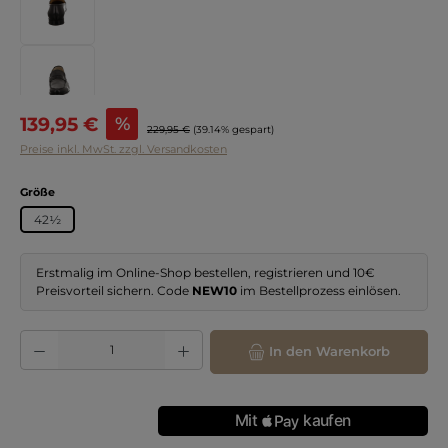
Verkaufspreis:
139,95 €
%
Regulärer Preis:
229,95 €
(39.14% gespart)
Preise inkl. MwSt. zzgl. Versandkosten
auswählen
Größe
42½
Erstmalig im Online-Shop bestellen, registrieren und 10€
Preisvorteil sichern. Code
NEW10
im Bestellprozess einlösen.
Produkt Anzahl: Gib den gewünschten Wert ein oder benutze die Schaltflächen
In den Warenkorb