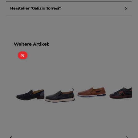
Hersteller "Galizio Torresi"
Produktgalerie überspringen
Weitere Artikel:
Rabatt
%