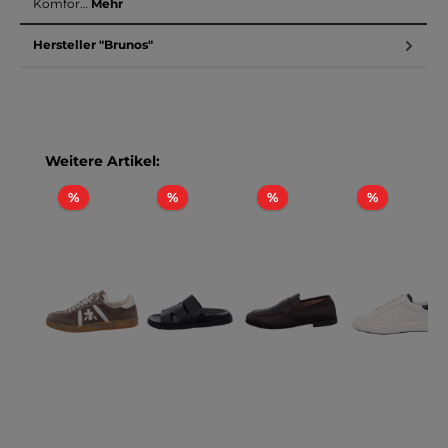
Komfor…
Mehr
Hersteller "Brunos"
Produktgalerie überspringen
Weitere Artikel:
Rabatt
Rabatt
Rabatt
Rabatt
%
%
%
%