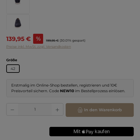
Verkaufspreis:
139,95 €
%
Regulärer Preis:
199,95 €
(30.01% gespart)
Preise inkl. MwSt. zzgl. Versandkosten
auswählen
Größe
42
Erstmalig im Online-Shop bestellen, registrieren und 10€
Preisvorteil sichern. Code
NEW10
im Bestellprozess einlösen.
Produkt Anzahl: Gib den gewünschten Wert ein oder benutze die Schaltflächen
In den Warenkorb