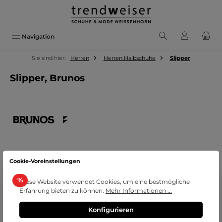
Zum Hauptinhalt springen
Navigation
Sie sind hier:
Herren
Herren Halbschuhe
Slipper
Slipper, Brunos
Cookie-Voreinstellungen
Bildergalerie überspringen
Rabatt
%
Diese Website verwendet Cookies, um eine bestmögliche
Erfahrung bieten zu können.
Mehr Informationen ...
Konfigurieren