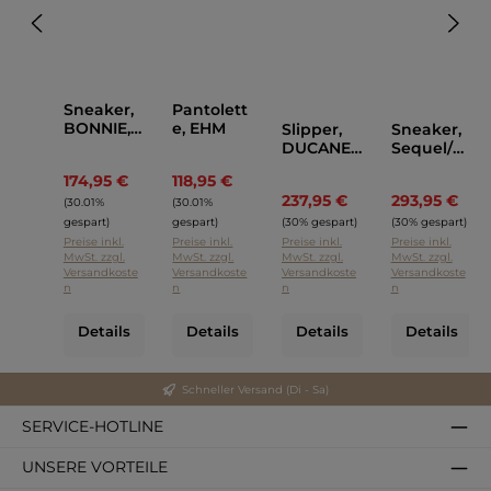
Sneaker,
Pantolett
BONNIE,
e, EHM
Slipper,
Sneaker,
Premiata
DUCANER
Sequel/00
O
1, Officine
174,95 €
118,95 €
Regulärer Preis:
Regulärer Preis:
Creative
237,95 €
293,95 €
Regulärer Preis:
Regul
(30.01%
(30.01%
gespart)
gespart)
(30% gespart)
(30% gespart)
Preise inkl.
Preise inkl.
Preise inkl.
Preise inkl.
MwSt. zzgl.
MwSt. zzgl.
MwSt. zzgl.
MwSt. zzgl.
Versandkoste
Versandkoste
Versandkoste
Versandkoste
n
n
n
n
Details
Details
Details
Details
Schneller Versand (Di - Sa)
SERVICE-HOTLINE
UNSERE VORTEILE