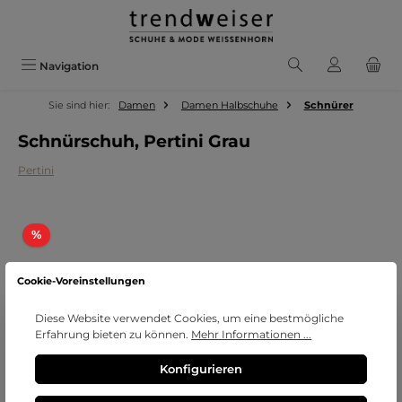
Zum Hauptinhalt springen
Navigation
Sie sind hier:
Damen
Damen Halbschuhe
Schnürer
Schnürschuh, Pertini Grau
Pertini
Bildergalerie überspringen
Rabatt
%
Cookie-Voreinstellungen
Diese Website verwendet Cookies, um eine bestmögliche
Erfahrung bieten zu können.
Mehr Informationen ...
Konfigurieren