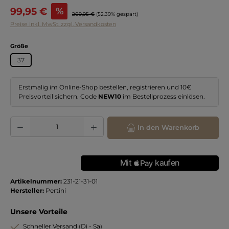
Verkaufspreis:
99,95 €
%
Regulärer Preis:
209,95 €
(52.39% gespart)
Preise inkl. MwSt. zzgl. Versandkosten
auswählen
Größe
37
Erstmalig im Online-Shop bestellen, registrieren und 10€
Preisvorteil sichern. Code
NEW10
im Bestellprozess einlösen.
Produkt Anzahl: Gib den gewünschten Wert ein oder benutze die Schaltflächen
In den Warenkorb
Artikelnummer:
231-21-31-01
Hersteller:
Pertini
Unsere Vorteile
Schneller Versand (Di - Sa)