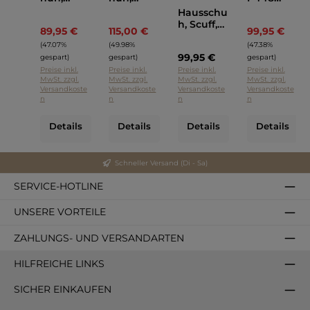
Maripé
Pertini
Bronze
Hausschu
Schwarz
Blau
h, Scuff,
89,95 €
115,00 €
99,95 €
Regulärer Preis:
Regulärer Preis:
Regulä
UGG
(47.07%
(49.98%
(47.38%
Cognac
99,95 €
gespart)
gespart)
gespart)
Preise inkl.
Preise inkl.
Preise inkl.
Preise inkl.
MwSt. zzgl.
MwSt. zzgl.
MwSt. zzgl.
MwSt. zzgl.
Versandkoste
Versandkoste
Versandkoste
Versandkoste
n
n
n
n
Details
Details
Details
Details
Schneller Versand (Di - Sa)
SERVICE-HOTLINE
UNSERE VORTEILE
ZAHLUNGS- UND VERSANDARTEN
HILFREICHE LINKS
SICHER EINKAUFEN