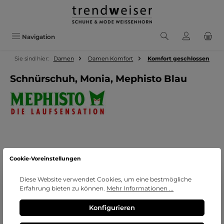
Zum Hauptinhalt springen
Navigation
Sie sind hier:
Damen
Damen Komfort
Komfort geschlossen
Schnürschuh, Monia, Mephisto Blau
Bildergalerie überspringen
Cookie-Voreinstellungen
Diese Website verwendet Cookies, um eine bestmögliche
Erfahrung bieten zu können.
Mehr Informationen ...
Konfigurieren