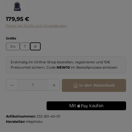
Regulärer Preis:
179,95 €
Preise inkl. MwSt. zzgl. Versandkosten
auswählen
Größe
3½
7
8
Erstmalig im Online-Shop bestellen, registrieren und 10€
Preisvorteil sichern. Code
NEW10
im Bestellprozess einlösen.
Produkt Anzahl: Gib den gewünschten Wert ein oder benutze die Schaltflächen
In den Warenkorb
Artikelnummer:
232-80-40-01
Hersteller:
Mephisto