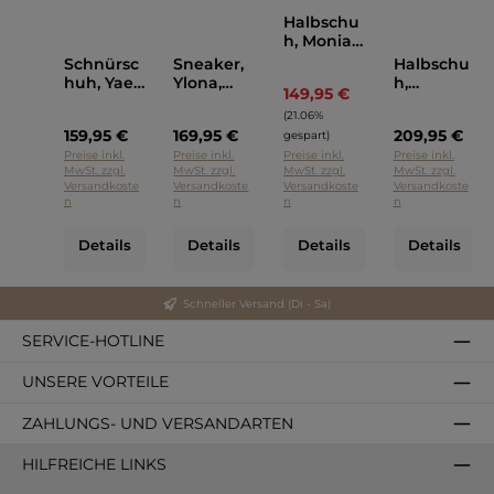
Halbschu
h, Monia,
Mephisto
Schnürsc
Sneaker,
Halbschu
Schwarz
huh, Yael,
Ylona,
h,
149,95 €
Regulärer Preis:
Mephisto
Mephisto
Panthea,
(21.06%
Blau
Beige
Mephisto
159,95 €
169,95 €
209,95 €
Beige
gespart)
Preise inkl.
Preise inkl.
Preise inkl.
Preise inkl.
MwSt. zzgl.
MwSt. zzgl.
MwSt. zzgl.
MwSt. zzgl.
Versandkoste
Versandkoste
Versandkoste
Versandkoste
n
n
n
n
Details
Details
Details
Details
Schneller Versand (Di - Sa)
SERVICE-HOTLINE
UNSERE VORTEILE
ZAHLUNGS- UND VERSANDARTEN
HILFREICHE LINKS