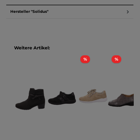
Hersteller "Solidus"
Produktgalerie überspringen
Weitere Artikel:
Rabatt
Rabatt
%
%