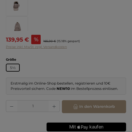
Verkaufspreis:
139,95 €
%
Regulärer Preis:
165,00 €
(15.18% gespart)
Preise inkl. MwSt. zzgl. Versandkosten
auswählen
Größe
5½
Erstmalig im Online-Shop bestellen, registrieren und 10€
Preisvorteil sichern. Code
NEW10
im Bestellprozess einlösen.
Produkt Anzahl: Gib den gewünschten Wert ein oder benutze die Schaltflächen
In den Warenkorb