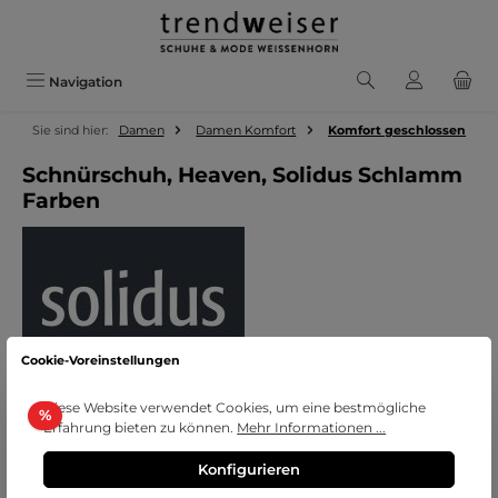
Zum Hauptinhalt springen
Navigation
Sie sind hier:
Damen
Damen Komfort
Komfort geschlossen
Schnürschuh, Heaven, Solidus Schlamm
Farben
Cookie-Voreinstellungen
Bildergalerie überspringen
Diese Website verwendet Cookies, um eine bestmögliche
Rabatt
%
Erfahrung bieten zu können.
Mehr Informationen ...
Konfigurieren