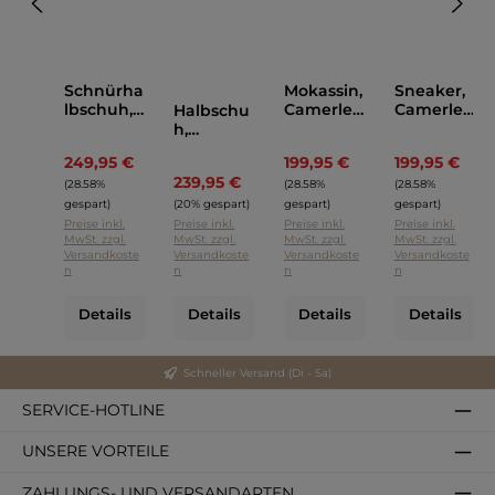
Schnürha
Mokassin,
Sneaker,
lbschuh,
Camerlen
Camerlen
Halbschu
Camerlne
go Blau
go Gelb
h,
go Oliv
Camerlen
249,95 €
199,95 €
199,95 €
Regulärer Preis:
Regulärer Preis:
Regul
go
239,95 €
Regulärer Preis:
Schwarz
(28.58%
(28.58%
(28.58%
gespart)
(20% gespart)
gespart)
gespart)
Preise inkl.
Preise inkl.
Preise inkl.
Preise inkl.
MwSt. zzgl.
MwSt. zzgl.
MwSt. zzgl.
MwSt. zzgl.
Versandkoste
Versandkoste
Versandkoste
Versandkoste
n
n
n
n
Details
Details
Details
Details
Schneller Versand (Di - Sa)
SERVICE-HOTLINE
UNSERE VORTEILE
ZAHLUNGS- UND VERSANDARTEN