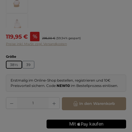
Verkaufspreis:
119,95 €
%
Regulärer Preis:
295,00 €
(59.34% gespart)
Preise inkl. MwSt. zzgl. Versandkosten
auswählen
Größe
38½
39
Erstmalig im Online-Shop bestellen, registrieren und 10€
Preisvorteil sichern. Code
NEW10
im Bestellprozess einlösen.
Produkt Anzahl: Gib den gewünschten Wert ein oder benutze die Schaltflächen
In den Warenkorb