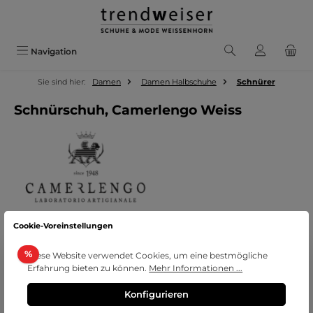
Zum Hauptinhalt springen
Navigation
Sie sind hier:
Damen
Damen Halbschuhe
Schnürer
Schnürschuh, Camerlengo Weiss
Cookie-Voreinstellungen
Bildergalerie überspringen
Rabatt
%
Diese Website verwendet Cookies, um eine bestmögliche
Erfahrung bieten zu können.
Mehr Informationen ...
Konfigurieren