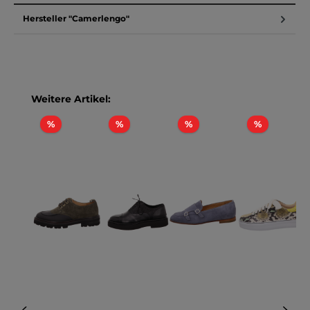
Hersteller "Camerlengo"
Produktgalerie überspringen
Weitere Artikel:
Rabatt
Rabatt
Rabatt
Rabatt
%
%
%
%