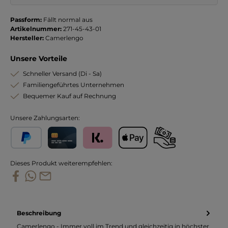
Passform:
Fällt normal aus
Artikelnummer:
271-45-43-01
Hersteller:
Camerlengo
Unsere Vorteile
Schneller Versand (Di - Sa)
Familiengeführtes Unternehmen
Bequemer Kauf auf Rechnung
Unsere Zahlungsarten:
PayPal
Kreditkarte
Klarna
Apple Pay
Vorkasse
Dieses Produkt weiterempfehlen:
Beschreibung
Camerlengo - Immer voll im Trend und gleichzeitig in höchster