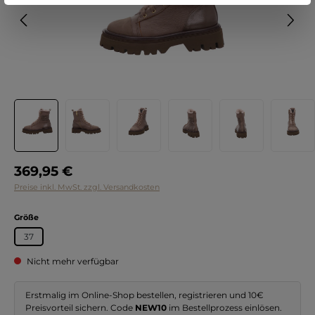
Regulärer Preis:
369,95 €
Preise inkl. MwSt. zzgl. Versandkosten
auswählen
Größe
37
Nicht mehr verfügbar
Erstmalig im Online-Shop bestellen, registrieren und 10€
Preisvorteil sichern. Code
NEW10
im Bestellprozess einlösen.