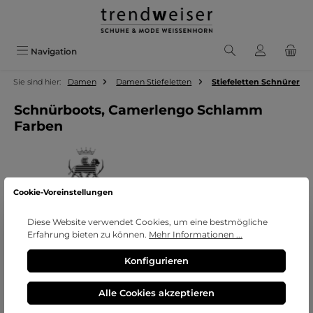
Zum Hauptinhalt springen
Navigation
Sie sind hier:
Damen
Damen Stiefeletten
Stiefeletten Schnürer
Schnürboots, Camerlengo Schlamm
Farben
Cookie-Voreinstellungen
Diese Website verwendet Cookies, um eine bestmögliche
Erfahrung bieten zu können.
Mehr Informationen ...
Bildergalerie überspringen
Konfigurieren
Alle Cookies akzeptieren