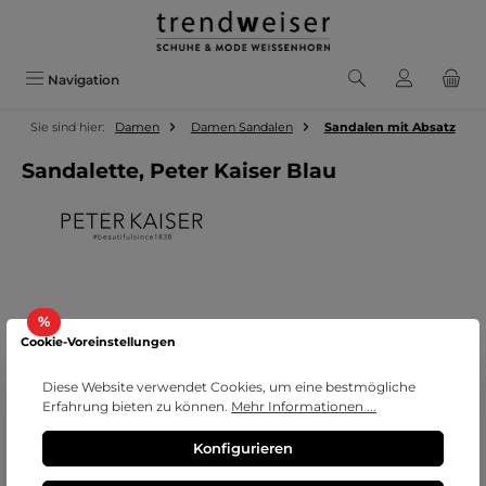
Zum Hauptinhalt springen
Navigation
Sie sind hier:
Damen
Damen Sandalen
Sandalen mit Absatz
Sandalette, Peter Kaiser Blau
Bildergalerie überspringen
Rabatt
%
Cookie-Voreinstellungen
Diese Website verwendet Cookies, um eine bestmögliche
Erfahrung bieten zu können.
Mehr Informationen ...
Konfigurieren