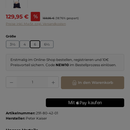
Verkaufspreis:
129,95 €
%
Regulärer Preis:
159,95 €
(18.76% gespart)
Preise inkl. MwSt. zzgl. Versandkosten
auswählen
Größe
3½
4
6
6½
Erstmalig im Online-Shop bestellen, registrieren und 10€
Preisvorteil sichern. Code
NEW10
im Bestellprozess einlösen.
Produkt Anzahl: Gib den gewünschten Wert ein oder benutze die Schaltflächen
In den Warenkorb
Artikelnummer:
291-80-42-01
Hersteller:
Peter Kaiser