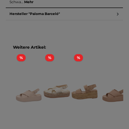
Schwa…
Mehr
Hersteller "Paloma Barceló"
Produktgalerie überspringen
Weitere Artikel:
Rabatt
Rabatt
Rabatt
%
%
%