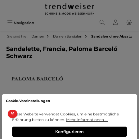
Zum Hauptinhalt springen
Navigation
Sie sind hier:
Damen
Damen Sandalen
Sandalen ohne Absatz
Sandalette, Francia, Paloma Barceló
Schwarz
Cookie-Voreinstellungen
Bildergalerie überspringen
Rabatt
%
Diese Website verwendet Cookies, um eine bestmögliche
Erfahrung bieten zu können.
Mehr Informationen ...
Konfigurieren