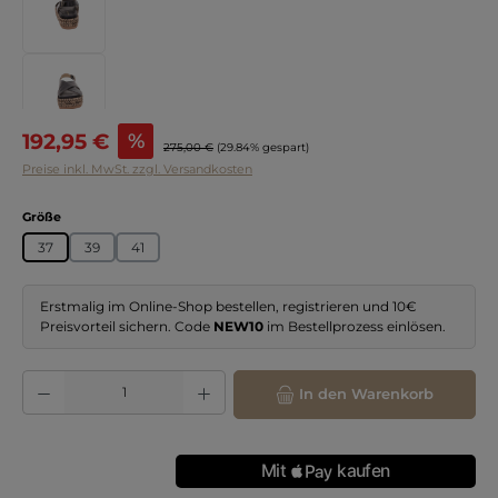
Verkaufspreis:
192,95 €
%
Regulärer Preis:
275,00 €
(29.84% gespart)
Preise inkl. MwSt. zzgl. Versandkosten
auswählen
Größe
37
39
41
Erstmalig im Online-Shop bestellen, registrieren und 10€
Preisvorteil sichern. Code
NEW10
im Bestellprozess einlösen.
Produkt Anzahl: Gib den gewünschten Wert ein oder benutze die Schaltflächen
In den Warenkorb