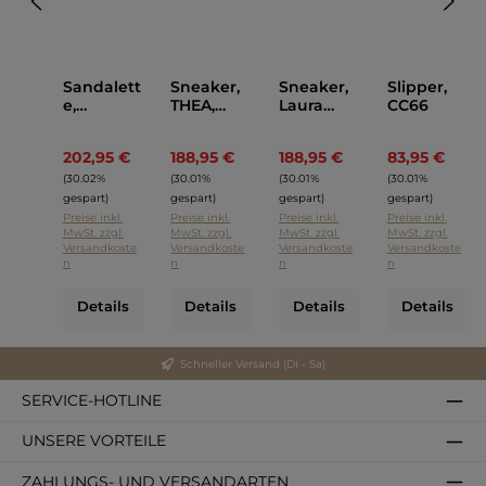
Sandalett
Sneaker,
Sneaker,
Slipper,
e,
THEA,
Laura
CC66
OPHELIE,
P448
Bellariva
Paloma
202,95 €
188,95 €
188,95 €
83,95 €
Regulärer Preis:
Regulärer Preis:
Regulärer Preis:
Regulä
Barceló
(30.02%
(30.01%
(30.01%
(30.01%
gespart)
gespart)
gespart)
gespart)
Preise inkl.
Preise inkl.
Preise inkl.
Preise inkl.
MwSt. zzgl.
MwSt. zzgl.
MwSt. zzgl.
MwSt. zzgl.
Versandkoste
Versandkoste
Versandkoste
Versandkoste
n
n
n
n
Details
Details
Details
Details
Schneller Versand (Di - Sa)
SERVICE-HOTLINE
UNSERE VORTEILE
ZAHLUNGS- UND VERSANDARTEN