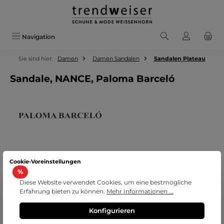
Zum Hauptinhalt springen
Navigation
Sie sind hier:
Damen
Damen Sandalen
Sandalen Plateau
Sandale, NANCE, Paloma Barceló
Cookie-Voreinstellungen
Bildergalerie überspringen
Rabatt
%
Diese Website verwendet Cookies, um eine bestmögliche
Erfahrung bieten zu können.
Mehr Informationen ...
Konfigurieren