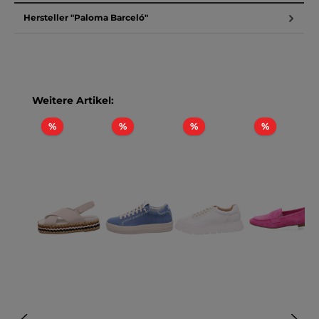
Hersteller "Paloma Barceló"
Produktgalerie überspringen
Weitere Artikel:
Rabatt
Rabatt
Rabatt
Rabatt
%
%
%
%