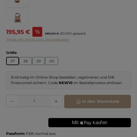
Verkaufspreis:
195,95 €
%
Regulärer Preis:
280,00 €
(30.02% gespart)
Preise inkl. MwSt. zzgl. Versandkosten
auswählen
Größe
37
38
39
40
Erstmalig im Online-Shop bestellen, registrieren und 10€
Preisvorteil sichern. Code
NEW10
im Bestellprozess einlösen.
Produkt Anzahl: Gib den gewünschten Wert ein oder benutze die Schaltflächen
In den Warenkorb
Passform:
Fällt normal aus