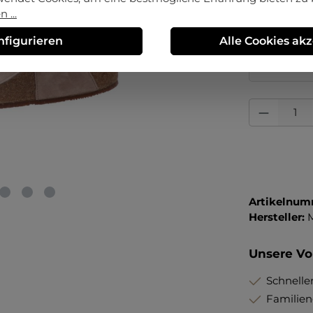
36
 ...
nfigurieren
Alle Cookies ak
Erstmalig 
Preisvorte
Produkt Anza
Artikelnum
Hersteller:
Unsere Vor
Schneller
Familie