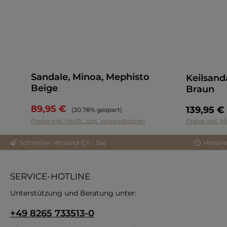
Sandale, Minoa, Mephisto
Keilsanda
Beige
Braun
89,95 €
Regulärer Preis:
139,95 €
(30.78% gespart)
Preise inkl. MwSt. zzgl. Versandkosten
Preise inkl. 
Schneller Versand (Di - Sa)
Versan
SERVICE-HOTLINE
Unterstützung und Beratung unter:
+49 8265 733513-0