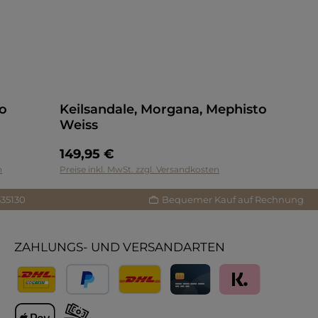
to
Keilsandale, Morgana, Mephisto
Weiss
149,95 €
n
Preise inkl. MwSt. zzgl. Versandkosten
335130
Bequemer Kauf auf Rechnung
ZAHLUNGS- UND VERSANDARTEN
Versand
PayPal
Lieferung International
Kreditkarte
Klarna