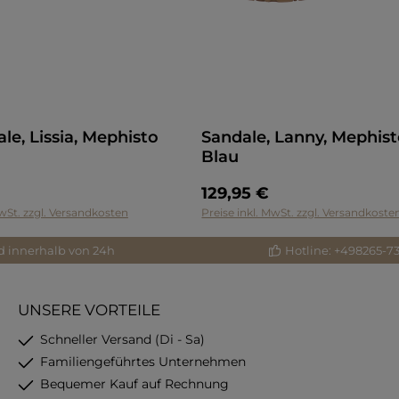
le, Lissia, Mephisto
Sandale, Lanny, Mephis
Blau
129,95 €
MwSt. zzgl. Versandkosten
Preise inkl. MwSt. zzgl. Versandkoste
d innerhalb von 24h
Hotline: +498265-7
UNSERE VORTEILE
Schneller Versand (Di - Sa)
Familiengeführtes Unternehmen
Bequemer Kauf auf Rechnung