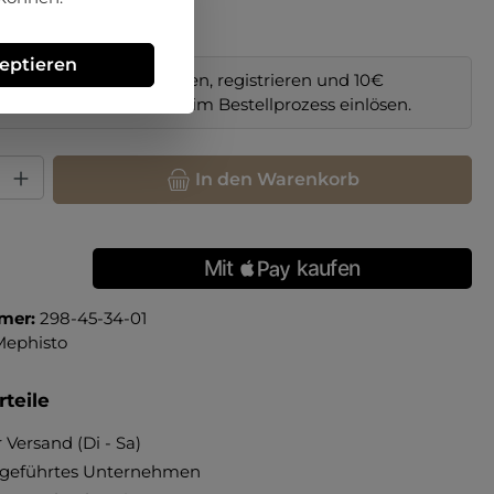
zeptieren
im Online-Shop bestellen, registrieren und 10€
il sichern. Code
NEW10
im Bestellprozess einlösen.
hl: Gib den gewünschten Wert ein oder benutze die Schaltfläche
In den Warenkorb
mer:
298-45-34-01
Mephisto
teile
 Versand (Di - Sa)
ngeführtes Unternehmen