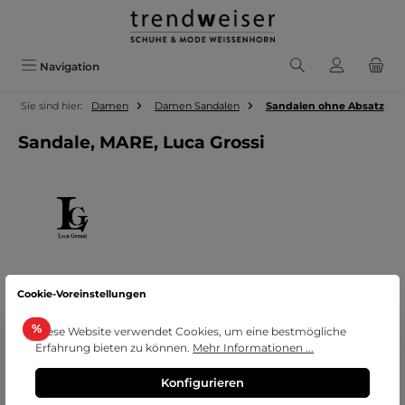
Zum Hauptinhalt springen
Navigation
Sie sind hier:
Damen
Damen Sandalen
Sandalen ohne Absatz
Sandale, MARE, Luca Grossi
Cookie-Voreinstellungen
Bildergalerie überspringen
Rabatt
%
Diese Website verwendet Cookies, um eine bestmögliche
Erfahrung bieten zu können.
Mehr Informationen ...
Konfigurieren