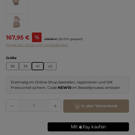
Verkaufspreis:
167,95 €
%
Regulärer Preis:
239,95 €
(30.01% gespart)
Preise inkl. MwSt. zzgl. Versandkosten
auswählen
Größe
38
39
41
42
Erstmalig im Online-Shop bestellen, registrieren und 10€
Preisvorteil sichern. Code
NEW10
im Bestellprozess einlösen.
Produkt Anzahl: Gib den gewünschten Wert ein oder benutze die Schaltflächen
In den Warenkorb