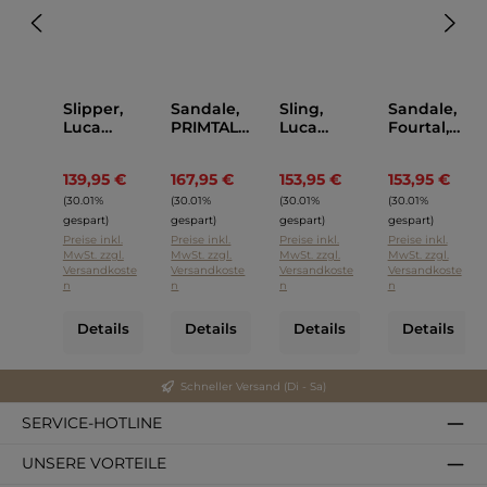
Slipper,
Sandale,
Sling,
Sandale,
Luca
PRIMTAL,
Luca
Fourtal,
Grossi
Luca
Grossi
Luca
Grossi
Grossi
139,95 €
167,95 €
153,95 €
153,95 €
Regulärer Preis:
Regulärer Preis:
Regulärer Preis:
Regulä
(30.01%
(30.01%
(30.01%
(30.01%
gespart)
gespart)
gespart)
gespart)
Preise inkl.
Preise inkl.
Preise inkl.
Preise inkl.
MwSt. zzgl.
MwSt. zzgl.
MwSt. zzgl.
MwSt. zzgl.
Versandkoste
Versandkoste
Versandkoste
Versandkoste
n
n
n
n
Details
Details
Details
Details
Schneller Versand (Di - Sa)
SERVICE-HOTLINE
UNSERE VORTEILE