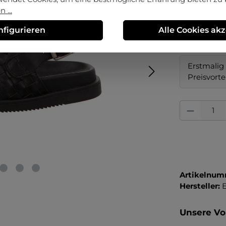
 ...
auswä
Größe
nfigurieren
Alle Cookies ak
40
45
Erstmalig 
Preisvorte
Produkt Anza
Artikelnum
Hersteller:
Unsere Vor