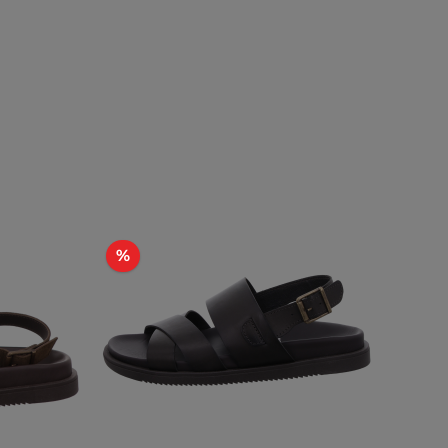
Rabatt
%