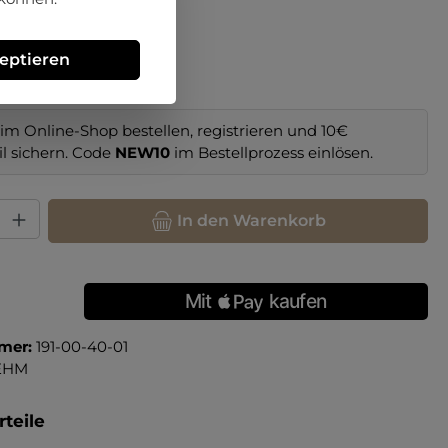
hlen
zeptieren
46
im Online-Shop bestellen, registrieren und 10€
il sichern. Code
NEW10
im Bestellprozess einlösen.
hl: Gib den gewünschten Wert ein oder benutze die Schaltfläche
In den Warenkorb
mer:
191-00-40-01
EHM
teile