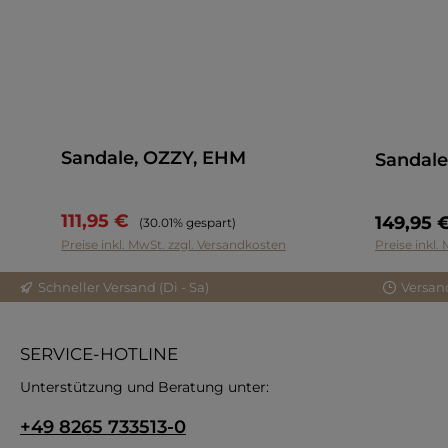
Sandale, OZZY, EHM
Sandale
111,95 €
Regulärer Preis:
149,95 
(30.01% gespart)
Preise inkl. MwSt. zzgl. Versandkosten
Preise inkl.
Schneller Versand (Di - Sa)
Versan
SERVICE-HOTLINE
Unterstützung und Beratung unter:
+49 8265 733513-0