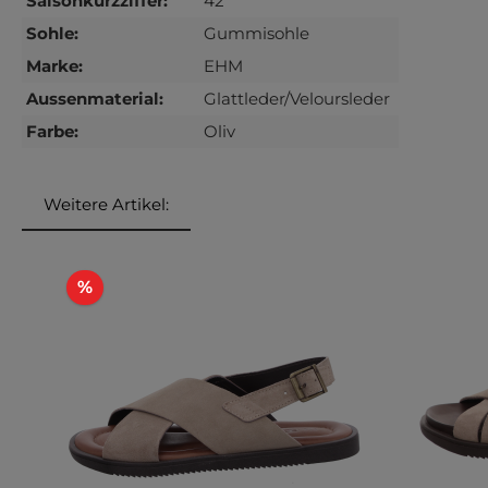
Saisonkurzziffer:
42
Sohle:
Gummisohle
Marke:
EHM
Aussenmaterial:
Glattleder/Veloursleder
Farbe:
Oliv
Weitere Artikel:
Produktgalerie überspringen
Rabatt
%