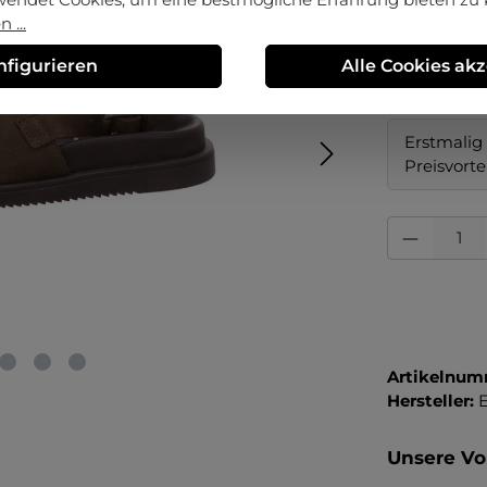
 ...
auswä
Größe
nfigurieren
Alle Cookies ak
41
46
Erstmalig 
Preisvorte
Produkt Anza
Artikelnum
Hersteller:
Unsere Vor