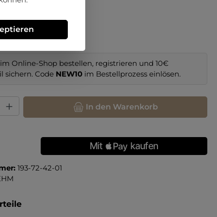
hlen
zeptieren
im Online-Shop bestellen, registrieren und 10€
il sichern. Code
NEW10
im Bestellprozess einlösen.
hl: Gib den gewünschten Wert ein oder benutze die Schaltfläche
In den Warenkorb
mer:
193-72-42-01
EHM
teile