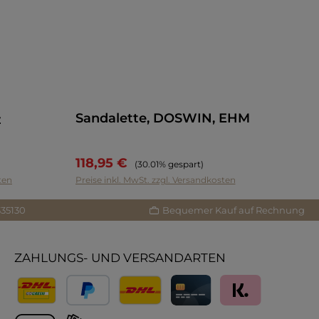
Sandalette, DOSWIN, EHM
z
118,95 €
Regulärer Preis:
(30.01% gespart)
ten
Preise inkl. MwSt. zzgl. Versandkosten
335130
Bequemer Kauf auf Rechnung
ZAHLUNGS- UND VERSANDARTEN
Versand
PayPal
Lieferung International
Kreditkarte
Klarna