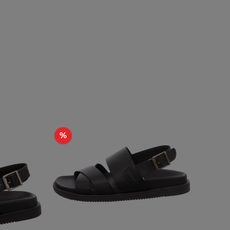
Rabatt
%