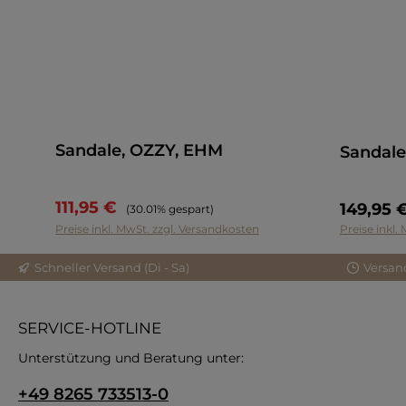
Sandale, OZZY, EHM
Sandale
111,95 €
Regulärer Preis:
149,95 
(30.01% gespart)
Preise inkl. MwSt. zzgl. Versandkosten
Preise inkl.
Schneller Versand (Di - Sa)
Versan
SERVICE-HOTLINE
Unterstützung und Beratung unter:
+49 8265 733513-0