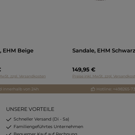
, EHM Beige
Sandale, EHM Schwar
€
149,95 €
 MwSt. zzgl. Versandkosten
Preise inkl. MwSt. zzgl. Versandkos
d innerhalb von 24h
Hotline: +498265-7
UNSERE VORTEILE
Schneller Versand (Di - Sa)
Familiengeführtes Unternehmen
Bequemer Kauf auf Rechnung