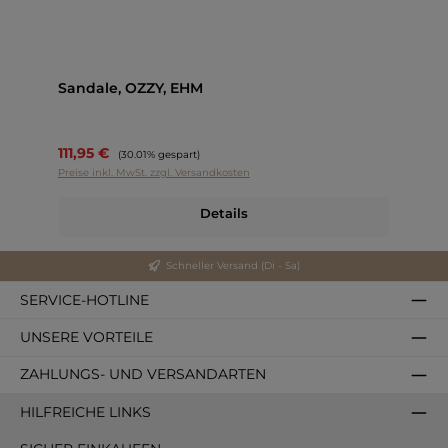
Sandale, OZZY, EHM
111,95 €
Regulärer Preis:
(30.01% gespart)
Preise inkl. MwSt. zzgl. Versandkosten
Details
Schneller Versand (Di - Sa)
SERVICE-HOTLINE
UNSERE VORTEILE
ZAHLUNGS- UND VERSANDARTEN
HILFREICHE LINKS