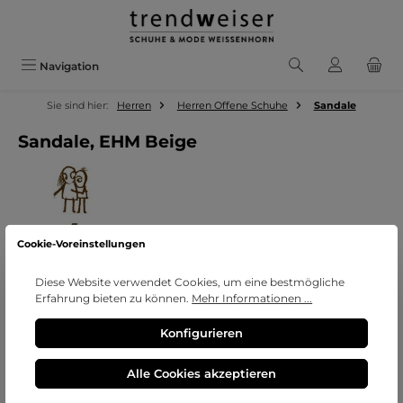
Zum Hauptinhalt springen
Navigation
Sie sind hier:
Herren
Herren Offene Schuhe
Sandale
Sandale, EHM Beige
Cookie-Voreinstellungen
Diese Website verwendet Cookies, um eine bestmögliche
Erfahrung bieten zu können.
Mehr Informationen ...
Bildergalerie überspringen
Konfigurieren
Alle Cookies akzeptieren