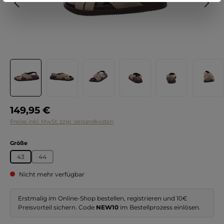
Regulärer Preis:
149,95 €
Preise inkl. MwSt. zzgl. Versandkosten
auswählen
Größe
43
44
Nicht mehr verfügbar
Erstmalig im Online-Shop bestellen, registrieren und 10€
Preisvorteil sichern. Code
NEW10
im Bestellprozess einlösen.