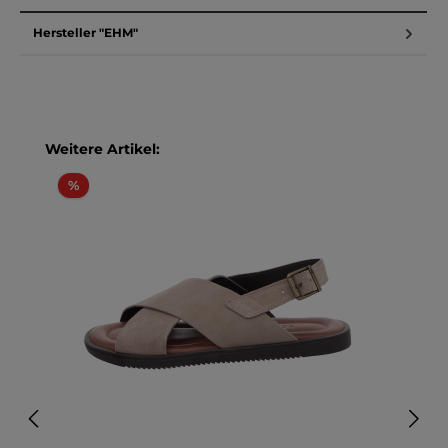
Hersteller "EHM"
Produktgalerie überspringen
Weitere Artikel:
Rabatt
%