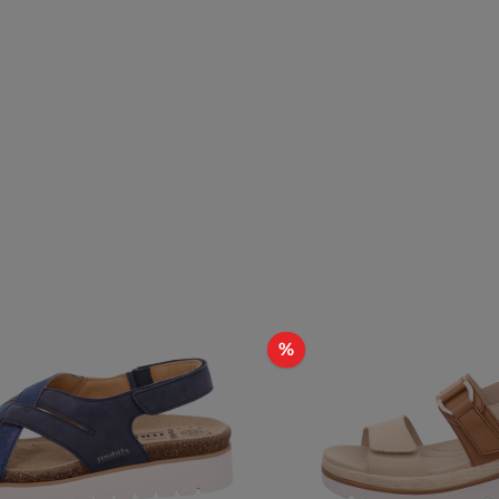
Rabatt
%