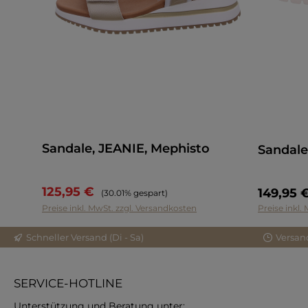
Sandale, JEANIE, Mephisto
Sandale
125,95 €
Regulärer Preis:
149,95 
(30.01% gespart)
Preise inkl. MwSt. zzgl. Versandkosten
Preise inkl.
Schneller Versand (Di - Sa)
Versan
SERVICE-HOTLINE
Unterstützung und Beratung unter: