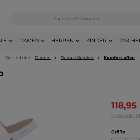
LE
DAMEN
HERREN
KINDER
TASCHE
Sie sind hier:
Damen
Damen Komfort
Komfort offen
o
Verkaufsprei
118,95
Preise inkl. 
auswä
Größe