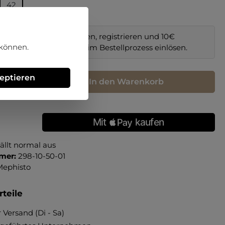
42
im Online-Shop bestellen, registrieren und 10€
 können.
il sichern. Code
NEW10
im Bestellprozess einlösen.
hl: Gib den gewünschten Wert ein oder benutze die Schaltfläche
zeptieren
In den Warenkorb
ällt normal aus
mer:
298-10-50-01
Mephisto
teile
 Versand (Di - Sa)