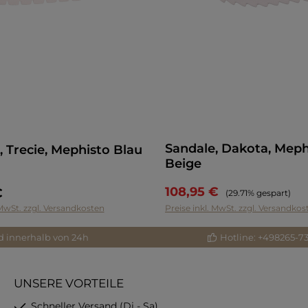
Sandale, Dakota, Meph
, Trecie, Mephisto Blau
Beige
108,95 €
€
Regulärer Preis:
(29.71% gespart)
 MwSt. zzgl. Versandkosten
Preise inkl. MwSt. zzgl. Versandkos
d innerhalb von 24h
Hotline: +498265-7
UNSERE VORTEILE
Schneller Versand (Di - Sa)