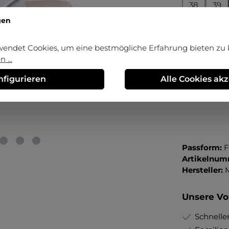
38
39
gen
Erstmalig 
wendet Cookies, um eine bestmögliche Erfahrung bieten zu
Preisvorte
 ...
Produkt Anza
nfigurieren
Alle Cookies ak
Passform:
F
Artikelnum
Hersteller:
Unsere Vor
Schneller