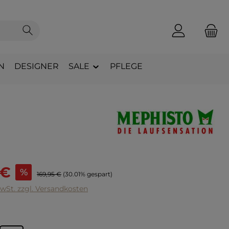
N
DESIGNER
SALE
PFLEGE
s:
 €
%
Regulärer Preis:
169,95 €
(30.01% gespart)
MwSt. zzgl. Versandkosten
hlen