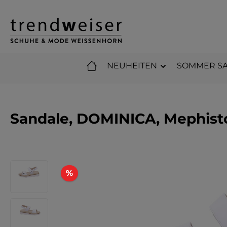
m Hauptinhalt springen
Zur Suche springen
Zur Hauptnavigation springen
NEUHEITEN
SOMMER SA
Sandale, DOMINICA, Mephist
Bildergalerie überspringen
Rabatt
%