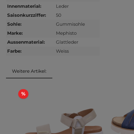
Innenmaterial:
Leder
Saisonkurzziffer:
50
Sohle:
Gummisohle
Marke:
Mephisto
Aussenmaterial:
Glattleder
Farbe:
Weiss
Weitere Artikel:
Produktgalerie überspringen
Rabatt
%