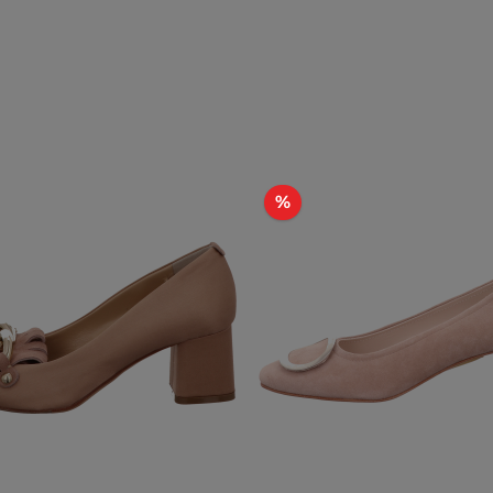
t
Rabatt
%