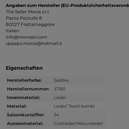
Angaben zum Hersteller (EU-Produktsicherheitsveror
The Seller Moros s.r.l.
Pazza Pezzullo 8
80027 Frattamaggiore
Italien
info@morossrl.com
vpasqui.moros@hotmail.it
Eigenschaften
Herstellerfarbe:
Sabbia
Herstellernummer:
S7561
Innenmaterial:
Leder
Material:
Leder/ Textil kombi
Saisonkurzziffer:
34
Aussenmaterial:
Glattleder/Veloursleder