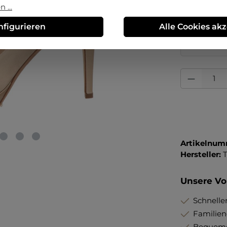
37
39
 ...
nfigurieren
Alle Cookies ak
Erstmalig 
Preisvorte
Produkt Anza
Artikelnum
Hersteller:
T
Unsere Vor
Schneller
Familie
Bequeme