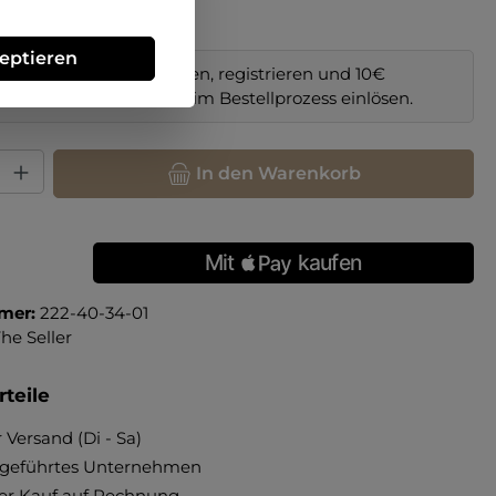
zeptieren
im Online-Shop bestellen, registrieren und 10€
il sichern. Code
NEW10
im Bestellprozess einlösen.
hl: Gib den gewünschten Wert ein oder benutze die Schaltfläche
In den Warenkorb
mer:
222-40-34-01
he Seller
teile
 Versand (Di - Sa)
ngeführtes Unternehmen
r Kauf auf Rechnung