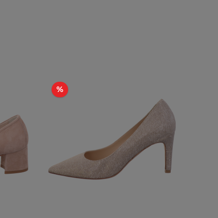
Rabatt
%