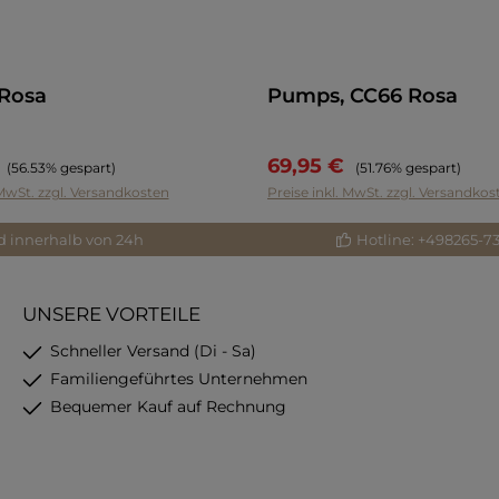
Rosa
Pumps, CC66 Rosa
€
69,95 €
Regulärer Preis:
Regulärer Preis:
(56.53% gespart)
(51.76% gespart)
 MwSt. zzgl. Versandkosten
Preise inkl. MwSt. zzgl. Versandkos
d innerhalb von 24h
Hotline: +498265-7
UNSERE VORTEILE
Schneller Versand (Di - Sa)
Familiengeführtes Unternehmen
Bequemer Kauf auf Rechnung