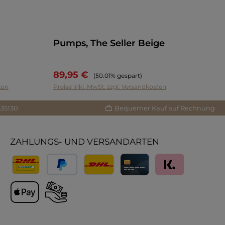
Pumps, The Seller Beige
89,95 €
Regulärer Preis:
(50.01% gespart)
ten
Preise inkl. MwSt. zzgl. Versandkosten
335130
Bequemer Kauf auf Rechnung
ZAHLUNGS- UND VERSANDARTEN
Versand
PayPal
Lieferung International
Kreditkarte
Klarna
Apple Pay
Vorkasse