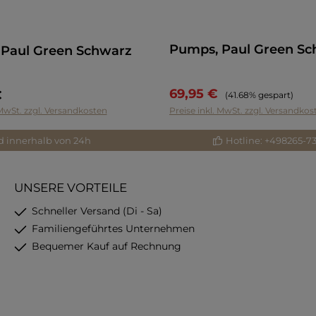
Pumps, Paul Green Sc
Paul Green Schwarz
69,95 €
€
Regulärer Preis:
(41.68% gespart)
 MwSt. zzgl. Versandkosten
Preise inkl. MwSt. zzgl. Versandkos
d innerhalb von 24h
Hotline: +498265-7
UNSERE VORTEILE
Schneller Versand (Di - Sa)
Familiengeführtes Unternehmen
Bequemer Kauf auf Rechnung