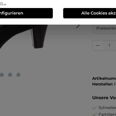
 ...
6½
nfigurieren
Alle Cookies ak
Erstmalig 
Preisvorte
Produkt Anza
Artikelnum
Hersteller:
Unsere Vor
Schneller
Familie