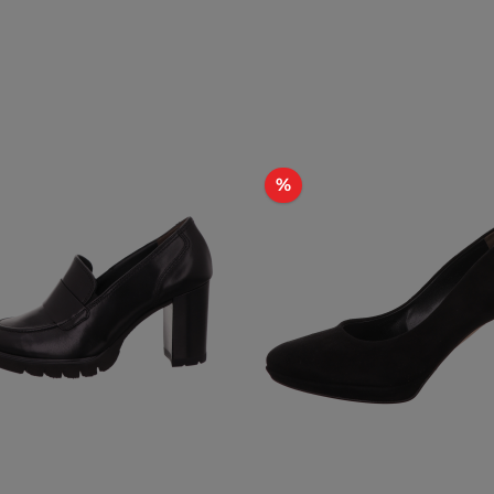
Rabatt
%