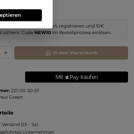
zeptieren
im Online-Shop bestellen, registrieren und 10€
il sichern. Code
NEW10
im Bestellprozess einlösen.
hl: Gib den gewünschten Wert ein oder benutze die Schaltfläche
In den Warenkorb
mer:
221-00-30-01
Paul Green
teile
 Versand (Di - Sa)
ngeführtes Unternehmen