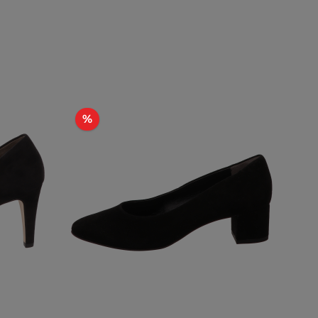
Rabatt
%