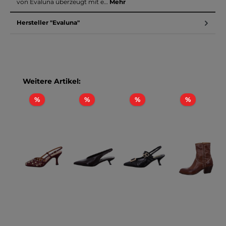
von Evaluna überzeugt mit e…
Mehr
Hersteller "Evaluna"
Produktgalerie überspringen
Weitere Artikel:
Rabatt
Rabatt
Rabatt
Rabatt
%
%
%
%