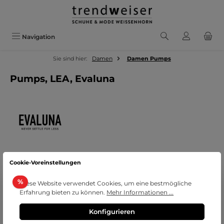
Zum Hauptinhalt springen
Navigation
Sie sind hier:
Damen
Damen Pumps
Pumps, LEA, Evaluna
Cookie-Voreinstellungen
Bildergalerie überspringen
Rabatt
%
Diese Website verwendet Cookies, um eine bestmögliche
Erfahrung bieten zu können.
Mehr Informationen ...
Konfigurieren