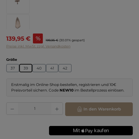
Verkaufspreis:
139,95 €
%
Regulärer Preis:
199,95 €
(30.01% gespart)
Preise inkl. MwSt. zzgl. Versandkosten
auswählen
Größe
37
39
40
41
42
Erstmalig im Online-Shop bestellen, registrieren und 10€
Preisvorteil sichern. Code
NEW10
im Bestellprozess einlösen.
Produkt Anzahl: Gib den gewünschten Wert ein oder benutze die Schaltflächen
In den Warenkorb