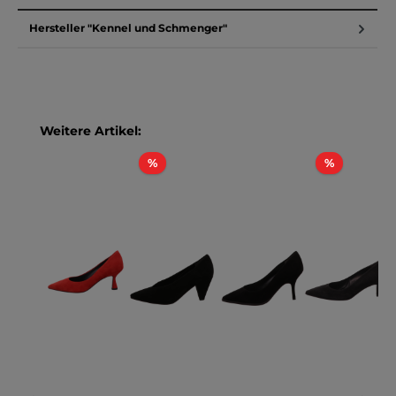
Hersteller "Kennel und Schmenger"
Produktgalerie überspringen
Weitere Artikel:
Rabatt
Rabatt
%
%