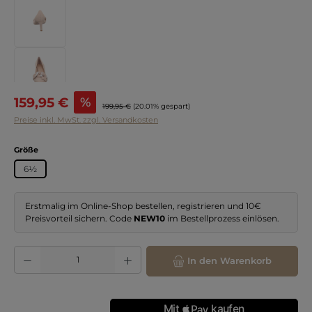
Verkaufspreis:
159,95 €
%
Regulärer Preis:
199,95 €
(20.01% gespart)
Preise inkl. MwSt. zzgl. Versandkosten
auswählen
Größe
6½
Erstmalig im Online-Shop bestellen, registrieren und 10€
Preisvorteil sichern. Code
NEW10
im Bestellprozess einlösen.
Produkt Anzahl: Gib den gewünschten Wert ein oder benutze die Schaltflächen
In den Warenkorb