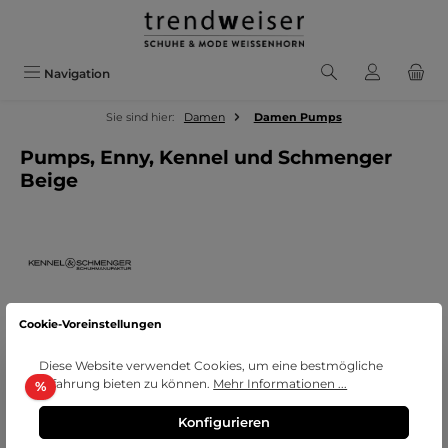
Zum Hauptinhalt springen
Navigation
Sie sind hier:
Damen
Damen Pumps
Pumps, Enny, Kennel und Schmenger
Beige
Cookie-Voreinstellungen
Diese Website verwendet Cookies, um eine bestmögliche
Bildergalerie überspringen
Erfahrung bieten zu können.
Mehr Informationen ...
Rabatt
%
Konfigurieren