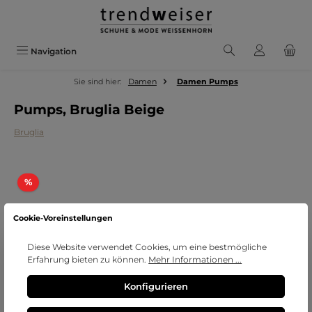
Zum Hauptinhalt springen
Navigation
Sie sind hier:
Damen
Damen Pumps
Pumps, Bruglia Beige
Bruglia
Bildergalerie überspringen
Rabatt
%
Cookie-Voreinstellungen
Diese Website verwendet Cookies, um eine bestmögliche
Erfahrung bieten zu können.
Mehr Informationen ...
Konfigurieren