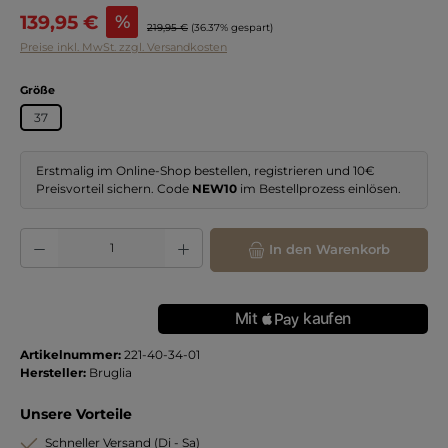
Verkaufspreis:
139,95 €
%
Regulärer Preis:
219,95 €
(36.37% gespart)
Preise inkl. MwSt. zzgl. Versandkosten
auswählen
Größe
37
Erstmalig im Online-Shop bestellen, registrieren und 10€
Preisvorteil sichern. Code
NEW10
im Bestellprozess einlösen.
Produkt Anzahl: Gib den gewünschten Wert ein oder benutze die Schaltflächen
In den Warenkorb
Artikelnummer:
221-40-34-01
Hersteller:
Bruglia
Unsere Vorteile
Schneller Versand (Di - Sa)