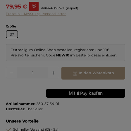
Verkaufspreis:
79,95 €
%
Regulärer Preis:
179,95 €
(55.57% gespart)
Preise inkl. MwSt. zzgl. Versandkosten
auswählen
Größe
37
Erstmalig im Online-Shop bestellen, registrieren und 10€
Preisvorteil sichern. Code
NEW10
im Bestellprozess einlösen.
Produkt Anzahl: Gib den gewünschten Wert ein oder benutze die Schaltflächen
In den Warenkorb
Artikelnummer:
280-57-34-01
Hersteller:
The Seller
Unsere Vorteile
Schneller Versand (Di - Sa)