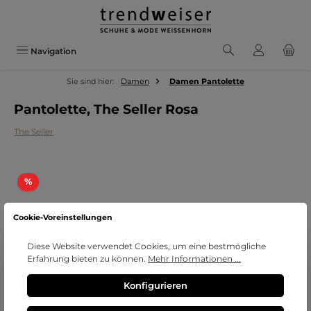
Zum Hauptinhalt springen
Navigation
Sie sind hier:
Damen
Damen Pantolette
Pantolette, The Seller Rosa
The Seller
Bildergalerie überspringen
Rabatt
%
Cookie-Voreinstellungen
Diese Website verwendet Cookies, um eine bestmögliche
Erfahrung bieten zu können.
Mehr Informationen ...
Konfigurieren