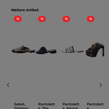
Produktgalerie überspringen
Weitere Artikel:
Rabatt
Rabatt
Rabatt
Rabatt
%
%
%
%
Sabot,
Pantolett
Pantolett
Pantolett
Strategia
e, The
e, Kennel
e,