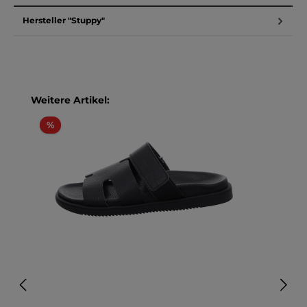
Hersteller "Stuppy"
Produktgalerie überspringen
Weitere Artikel:
Rabatt
%