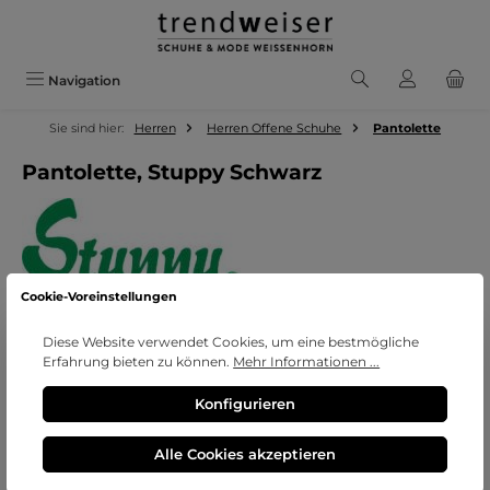
Zum Hauptinhalt springen
Navigation
Sie sind hier:
Herren
Herren Offene Schuhe
Pantolette
Pantolette, Stuppy Schwarz
Cookie-Voreinstellungen
Diese Website verwendet Cookies, um eine bestmögliche
Erfahrung bieten zu können.
Mehr Informationen ...
Bildergalerie überspringen
Konfigurieren
Alle Cookies akzeptieren