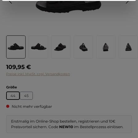
Regulärer Preis:
109,95 €
Preise inkl. MwSt. zzgl. Versandkosten
auswählen
Größe
44
45
Nicht mehr verfügbar
Erstmalig im Online-Shop bestellen, registrieren und 10€
Preisvorteil sichern. Code
NEW10
im Bestellprozess einlösen.