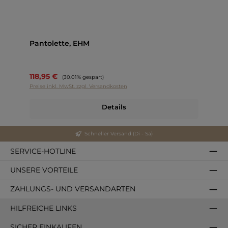
Pantolette, EHM
118,95 €
Regulärer Preis:
(30.01% gespart)
Preise inkl. MwSt. zzgl. Versandkosten
Details
Schneller Versand (Di - Sa)
SERVICE-HOTLINE
UNSERE VORTEILE
ZAHLUNGS- UND VERSANDARTEN
HILFREICHE LINKS
SICHER EINKAUFEN