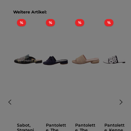
Produktgalerie überspringen
Weitere Artikel:
Rabatt
Rabatt
Rabatt
Rabatt
%
%
%
%
Sabot,
Pantolett
Pantolett
Pantolett
Strategia
e, The
e, The
e, Kennel