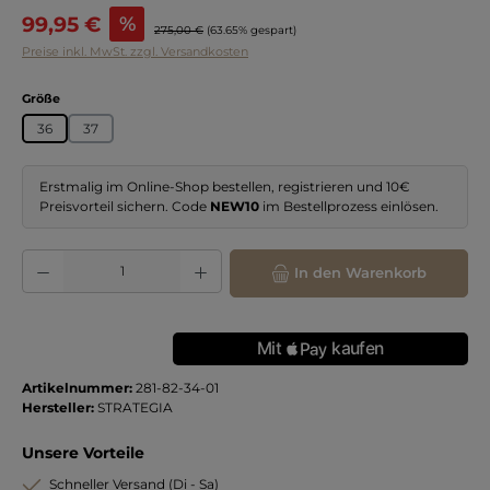
Verkaufspreis:
99,95 €
%
Regulärer Preis:
275,00 €
(63.65% gespart)
Preise inkl. MwSt. zzgl. Versandkosten
auswählen
Größe
36
37
Erstmalig im Online-Shop bestellen, registrieren und 10€
Preisvorteil sichern. Code
NEW10
im Bestellprozess einlösen.
Produkt Anzahl: Gib den gewünschten Wert ein oder benutze die Schaltflächen
In den Warenkorb
Artikelnummer:
281-82-34-01
Hersteller:
STRATEGIA
Unsere Vorteile
Schneller Versand (Di - Sa)