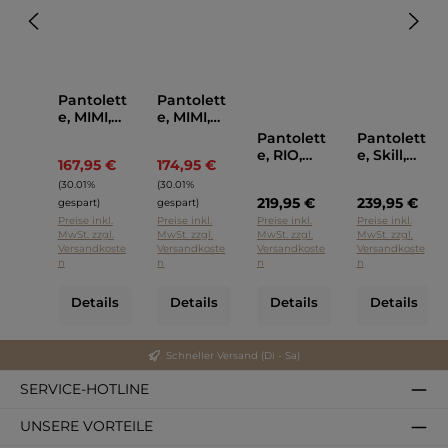
Pantolett
Pantolett
e, MIMI,
e, MIMI,
Kennel
Kennel
Pantolett
Pantolett
und
und
e, RIO,
e, Skill,
167,95 €
174,95 €
Regulärer Preis:
Regulärer Preis:
Schmeng
Schmeng
Kennel
Kennel
er
er
(30.01%
(30.01%
und
und
219,95 €
239,95 €
Schmeng
Schmeng
gespart)
gespart)
er Beige
er Weiss
Preise inkl.
Preise inkl.
Preise inkl.
Preise inkl.
MwSt. zzgl.
MwSt. zzgl.
MwSt. zzgl.
MwSt. zzgl.
Versandkoste
Versandkoste
Versandkoste
Versandkoste
n
n
n
n
Details
Details
Details
Details
Schneller Versand (Di - Sa)
SERVICE-HOTLINE
UNSERE VORTEILE