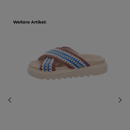
Produktgalerie überspringen
Weitere Artikel: