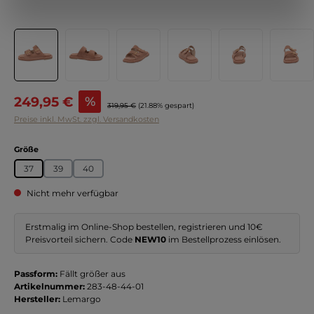
Verkaufspreis:
249,95 €
%
Regulärer Preis:
319,95 €
(21.88% gespart)
Preise inkl. MwSt. zzgl. Versandkosten
auswählen
Größe
37
39
40
Nicht mehr verfügbar
Erstmalig im Online-Shop bestellen, registrieren und 10€
Preisvorteil sichern. Code
NEW10
im Bestellprozess einlösen.
Passform:
Fällt größer aus
Artikelnummer:
283-48-44-01
Hersteller:
Lemargo