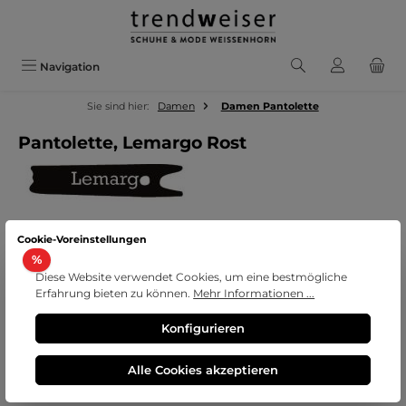
Zum Hauptinhalt springen
Navigation
Sie sind hier:
Damen
Damen Pantolette
Pantolette, Lemargo Rost
Cookie-Voreinstellungen
Bildergalerie überspringen
Rabatt
%
Diese Website verwendet Cookies, um eine bestmögliche
Erfahrung bieten zu können.
Mehr Informationen ...
Konfigurieren
Alle Cookies akzeptieren