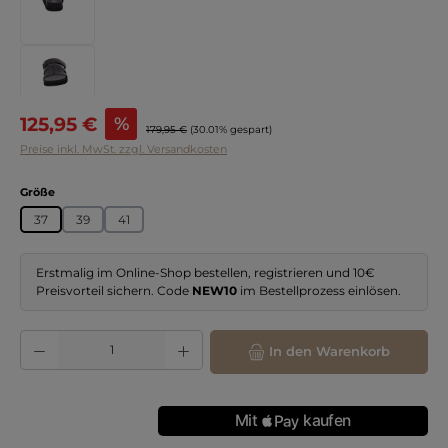
Verkaufspreis:
125,95 €
%
Regulärer Preis:
179,95 €
(30.01% gespart)
Preise inkl. MwSt. zzgl. Versandkosten
auswählen
Größe
37
39
41
Erstmalig im Online-Shop bestellen, registrieren und 10€
Preisvorteil sichern. Code
NEW10
im Bestellprozess einlösen.
Produkt Anzahl: Gib den gewünschten Wert ein oder benutze die Schaltflächen
In den Warenkorb