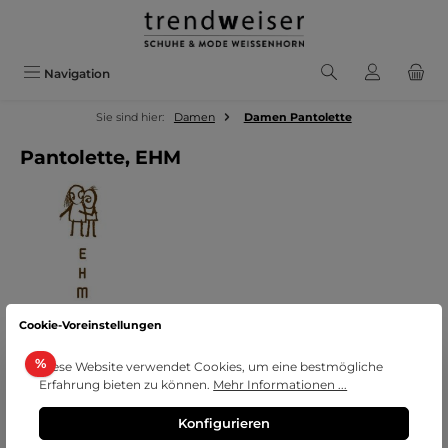
Zum Hauptinhalt springen
Navigation
Sie sind hier:
Damen
Damen Pantolette
Pantolette, EHM
Cookie-Voreinstellungen
Bildergalerie überspringen
Rabatt
%
Diese Website verwendet Cookies, um eine bestmögliche
Erfahrung bieten zu können.
Mehr Informationen ...
Konfigurieren