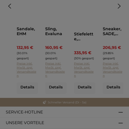
Sandale,
Sling,
Sneaker,
EHM
Evaluna
SADE,
Stiefelett
AGL
e,
Lemargo
132,95 €
160,95 €
206,95 €
Regulärer Preis:
Regulärer Preis:
Regu
335,95 €
Regulärer Preis:
(30.01%
(30.01%
(29.85%
gespart)
gespart)
(30% gespart)
gespart)
Preise inkl.
Preise inkl.
Preise inkl.
Preise inkl.
MwSt. zzgl.
MwSt. zzgl.
MwSt. zzgl.
MwSt. zzgl.
Versandkoste
Versandkoste
Versandkoste
Versandkoste
n
n
n
n
Details
Details
Details
Details
Schneller Versand (Di - Sa)
SERVICE-HOTLINE
UNSERE VORTEILE