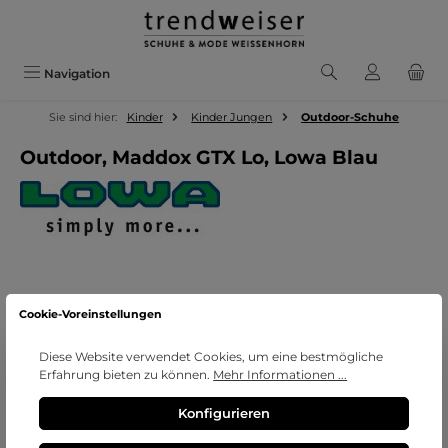
Zum Hauptinhalt springen
Navigation
Sie sind hier:
Kinder
Kinder Jungen
Outdoor-Schuhe
Outdoor, Maddox GTX Lo, Lowa Blau
Bildergalerie überspringen
Cookie-Voreinstellungen
Diese Website verwendet Cookies, um eine bestmögliche
Erfahrung bieten zu können.
Mehr Informationen ...
Konfigurieren