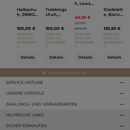
h, Lowa
Blau
Halbschu
Trekkings
Stiefelett
h, ZIRROX
chuh,
e, Bianca
49,95 €
Regulärer Preis:
II GTX,
Zirrox
GTX Hi,
(23.09%
Lowa
GTX Lo,
Lowa
100,00 €
100,00 €
139,95 €
Lowa
gespart)
Blau
Preise inkl.
Preise inkl.
Preise inkl.
Preise inkl.
MwSt. zzgl.
MwSt. zzgl.
MwSt. zzgl.
MwSt. zzgl.
Versandkoste
Versandkoste
Versandkoste
Versandkoste
n
n
n
n
Details
Details
Details
Details
Schneller Versand (Di - Sa)
SERVICE-HOTLINE
UNSERE VORTEILE
ZAHLUNGS- UND VERSANDARTEN
HILFREICHE LINKS
SICHER EINKAUFEN