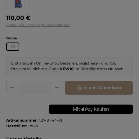
Regulärer Preis:
110,00 €
Preise inkl. MwSt. zzgl. Versandkosten
auswählen
Größe
26
Erstmalig im Online-Shop bestellen, registrieren und 10€
Preisvorteil sichern. Code
NEW10
im Bestellprozess einlösen.
Produkt Anzahl: Gib den gewünschten Wert ein oder benutze die Schaltflächen
In den Warenkorb
Artikelnummer:
437-81-44-01
Hersteller:
Lowa
Unsere Vorteile