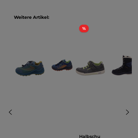
Produktgalerie überspringen
Weitere Artikel:
Rabatt
%
Halbschu