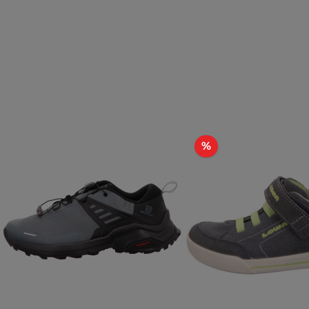
Rabatt
%