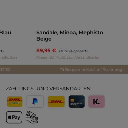
Blau
Sandale, Minoa, Mephisto
Beige
89,95 €
s:
Regulärer Preis:
rt)
(30.78% gespart)
sandkosten
Preise inkl. MwSt. zzgl. Versandkosten
335130
Bequemer Kauf auf Rechnung
ZAHLUNGS- UND VERSANDARTEN
Versand
PayPal
Lieferung International
Kreditkarte
Klarna
Apple Pay
Vorkasse