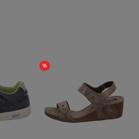
Rabatt
%