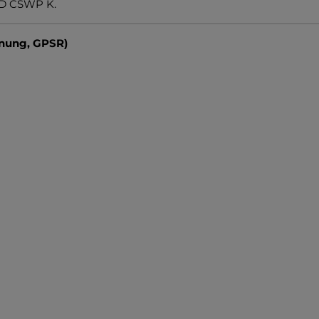
3D CSWP K.
dnung, GPSR)