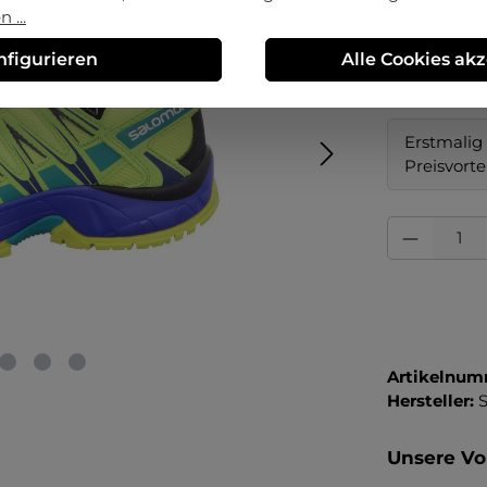
 ...
auswä
Größe
nfigurieren
Alle Cookies ak
32
Erstmalig 
Preisvorte
Produkt Anza
Artikelnum
Hersteller:
Unsere Vor