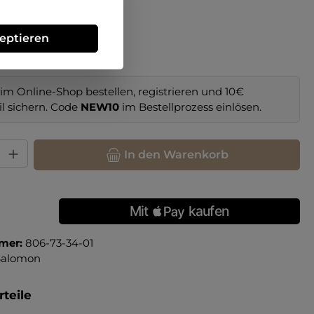
hlen
zeptieren
im Online-Shop bestellen, registrieren und 10€
il sichern. Code
NEW10
im Bestellprozess einlösen.
hl: Gib den gewünschten Wert ein oder benutze die Schaltfläche
In den Warenkorb
mer:
806-73-34-01
Salomon
teile