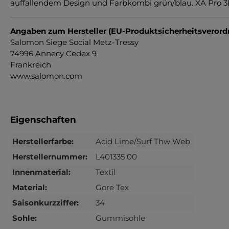
auffallendem Design und Farbkombi grün/blau. XA Pro 
Angaben zum Hersteller (EU-Produktsicherheitsveror
Salomon Siege Social Metz-Tressy
74996 Annecy Cedex 9
Frankreich
www.salomon.com
Eigenschaften
Herstellerfarbe:
Acid Lime/Surf Thw Web
Herstellernummer:
L401335 00
Innenmaterial:
Textil
Material:
Gore Tex
Saisonkurzziffer:
34
Sohle:
Gummisohle