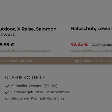
Halbschuh, Lowa 
utdoor, X Raise, Salomon
chwarz
49,95 €
9,95 €
Regulärer Prei
(23.09% gespa
ise inkl. MwSt. zzgl. Versandkosten
Preise inkl. MwSt. zzgl. Ver
d innerhalb von 24h
Hotline: +498265-7
UNSERE VORTEILE
Schneller Versand (Di - Sa)
Familiengeführtes Unternehmen
Bequemer Kauf auf Rechnung