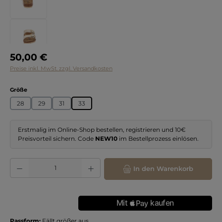
Regulärer Preis:
50,00 €
Preise inkl. MwSt. zzgl. Versandkosten
auswählen
Größe
28
29
31
33
Erstmalig im Online-Shop bestellen, registrieren und 10€
Preisvorteil sichern. Code
NEW10
im Bestellprozess einlösen.
Produkt Anzahl: Gib den gewünschten Wert ein oder benutze die Schaltflächen
In den Warenkorb
Passform:
Fällt größer aus