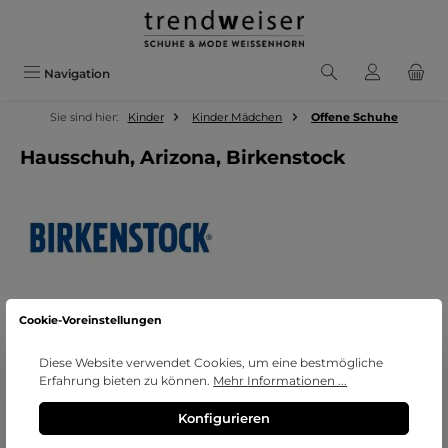
Zum Hauptinhalt springen
Navigation
Sie sind hier:
Kinder
Kinder Mädchen
Offene Schuhe
Hausschuh, Arizona, Birkenstock
Cookie-Voreinstellungen
Bildergalerie überspringen
Diese Website verwendet Cookies, um eine bestmögliche
Erfahrung bieten zu können.
Mehr Informationen ...
Konfigurieren