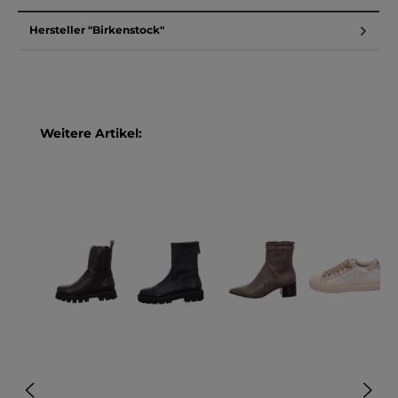
Hersteller "Birkenstock"
Produktgalerie überspringen
Weitere Artikel: