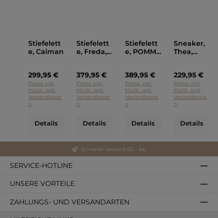
Stiefelett
Stiefelett
Stiefelett
Sneaker,
e, Caiman
e, Freda,
e, POMME
Thea,
Kennel &
D'OR
P448
Schmeng
Schlamm
Weiss
299,95 €
379,95 €
389,95 €
229,95 €
er
Farben
Schwarz
Preise inkl.
Preise inkl.
Preise inkl.
Preise inkl.
MwSt. zzgl.
MwSt. zzgl.
MwSt. zzgl.
MwSt. zzgl.
Versandkoste
Versandkoste
Versandkoste
Versandkoste
n
n
n
n
Details
Details
Details
Details
Schneller Versand (Di - Sa)
SERVICE-HOTLINE
UNSERE VORTEILE
ZAHLUNGS- UND VERSANDARTEN