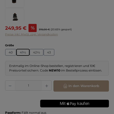
Verkaufspreis:
249,95 €
%
Regulärer Preis:
315,00 €
(20.65% gespart)
Preise inkl. MwSt. zzgl. Versandkosten
auswählen
Größe
40
41½
42½
43
Erstmalig im Online-Shop bestellen, registrieren und 10€
Preisvorteil sichern. Code
NEW10
im Bestellprozess einlösen.
Produkt Anzahl: Gib den gewünschten Wert ein oder benutze die Schaltflächen
In den Warenkorb
Passform:
Fällt normal aus