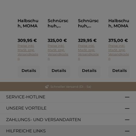
Halbschu
Schnürsc
Schnürsc
Halbschu
h, MOMA
huh,
huh,
h, MOMA
Point,
Moma
MOMA
Blau
309,95 €
325,00 €
329,95 €
375,00 €
Cognac
Preise inkl.
Preise inkl.
Preise inkl.
Preise inkl.
MwSt. zzgl.
MwSt. zzgl.
MwSt. zzgl.
MwSt. zzgl.
Versandkoste
Versandkoste
Versandkoste
Versandkoste
n
n
n
n
Details
Details
Details
Details
Schneller Versand (Di - Sa)
SERVICE-HOTLINE
UNSERE VORTEILE
ZAHLUNGS- UND VERSANDARTEN
HILFREICHE LINKS