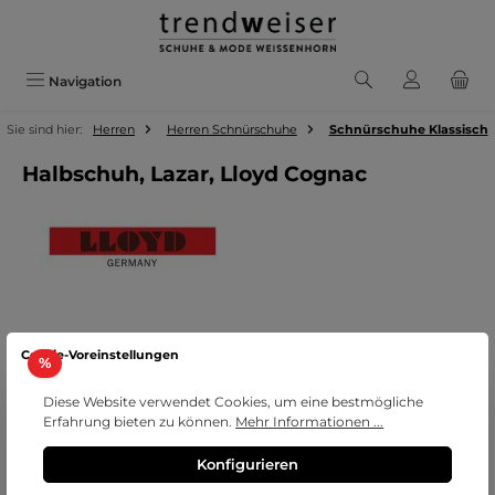
Zum Hauptinhalt springen
Navigation
Sie sind hier:
Herren
Herren Schnürschuhe
Schnürschuhe Klassisch
Halbschuh, Lazar, Lloyd Cognac
Bildergalerie überspringen
Cookie-Voreinstellungen
Rabatt
%
Diese Website verwendet Cookies, um eine bestmögliche
Erfahrung bieten zu können.
Mehr Informationen ...
Konfigurieren