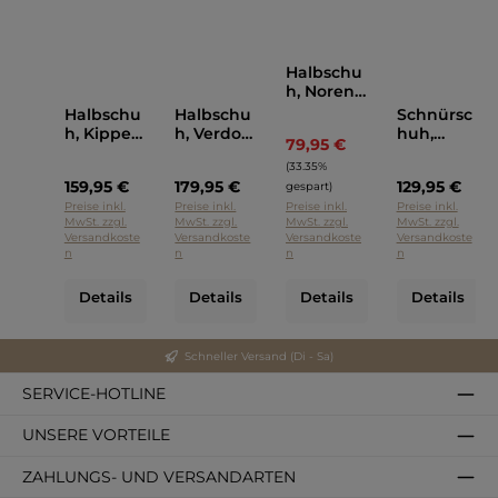
Halbschu
h, Noren,
Lloyd
Halbschu
Halbschu
Schnürsc
Braun
h, Kipper,
h, Verdon,
huh,
79,95 €
Regulärer Preis:
Lloyd
LLOYD
Sabre,
(33.35%
Schwarz
Cognac
LLOYD
159,95 €
179,95 €
129,95 €
Cognac
gespart)
Preise inkl.
Preise inkl.
Preise inkl.
Preise inkl.
MwSt. zzgl.
MwSt. zzgl.
MwSt. zzgl.
MwSt. zzgl.
Versandkoste
Versandkoste
Versandkoste
Versandkoste
n
n
n
n
Details
Details
Details
Details
Schneller Versand (Di - Sa)
SERVICE-HOTLINE
UNSERE VORTEILE
ZAHLUNGS- UND VERSANDARTEN