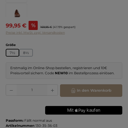
Verkaufspreis:
99,95 €
%
Regulärer Preis:
169,95 €
(41.19% gespart)
Preise inkl. MwSt. zzgl. Versandkosten
auswählen
Größe
7½
8½
Erstmalig im Online-Shop bestellen, registrieren und 10€
Preisvorteil sichern. Code
NEW10
im Bestellprozess einlösen.
Produkt Anzahl: Gib den gewünschten Wert ein oder benutze die Schaltflächen
In den Warenkorb
Passform:
Fällt normal aus
Artikelnummer:
130-35-36-03