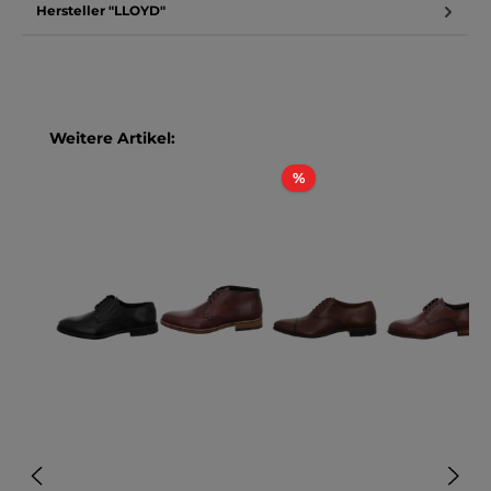
Hersteller "LLOYD"
Produktgalerie überspringen
Weitere Artikel:
Rabatt
%