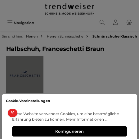
Zum Hauptinhalt springen
Navigation
Sie sind hier:
Herren
Herren Schnürschuhe
Schnürschuhe Klassisch
Halbschuh, Franceschetti Braun
Cookie-Voreinstellungen
Bildergalerie überspringen
Rabatt
%
Diese Website verwendet Cookies, um eine bestmögliche
Erfahrung bieten zu können.
Mehr Informationen ...
Konfigurieren