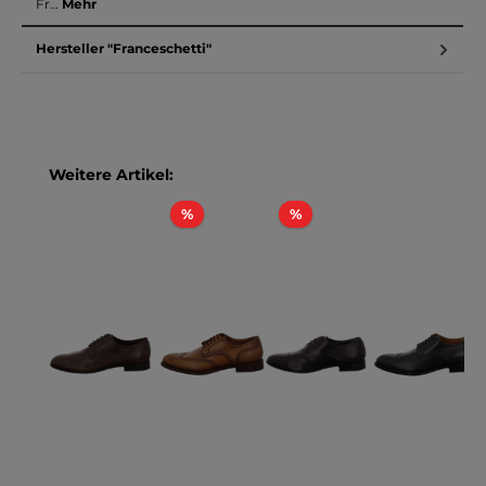
Fr…
Mehr
Hersteller "Franceschetti"
Produktgalerie überspringen
Weitere Artikel:
Rabatt
Rabatt
%
%