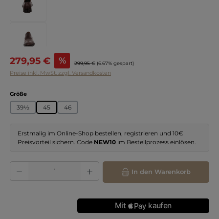
Verkaufspreis:
279,95 €
%
Regulärer Preis:
299,95 €
(6.67% gespart)
Preise inkl. MwSt. zzgl. Versandkosten
auswählen
Größe
39½
45
46
Erstmalig im Online-Shop bestellen, registrieren und 10€
Preisvorteil sichern. Code
NEW10
im Bestellprozess einlösen.
Produkt Anzahl: Gib den gewünschten Wert ein oder benutze die Schaltflächen
In den Warenkorb