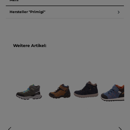
Hersteller "Primigi"
Produktgalerie überspringen
Weitere Artikel: