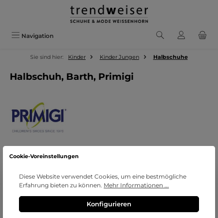
Zum Hauptinhalt springen
Navigation
Sie sind hier:
Kinder
Kinder Jungen
Halbschuhe
Halbschuh, Barth, Primigi
Cookie-Voreinstellungen
Bildergalerie überspringen
Diese Website verwendet Cookies, um eine bestmögliche
Erfahrung bieten zu können.
Mehr Informationen ...
Konfigurieren