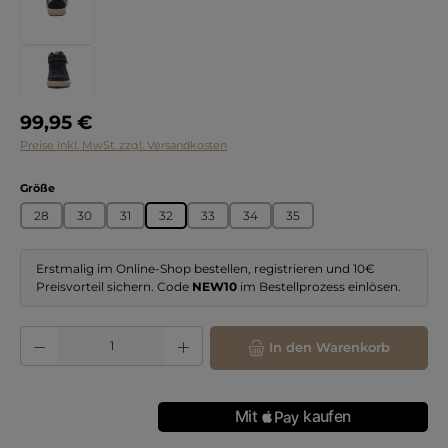
Regulärer Preis:
99,95 €
Preise inkl. MwSt. zzgl. Versandkosten
auswählen
Größe
28
30
31
32
33
34
35
Erstmalig im Online-Shop bestellen, registrieren und 10€
Preisvorteil sichern. Code
NEW10
im Bestellprozess einlösen.
Produkt Anzahl: Gib den gewünschten Wert ein oder benutze die Schaltflächen
In den Warenkorb