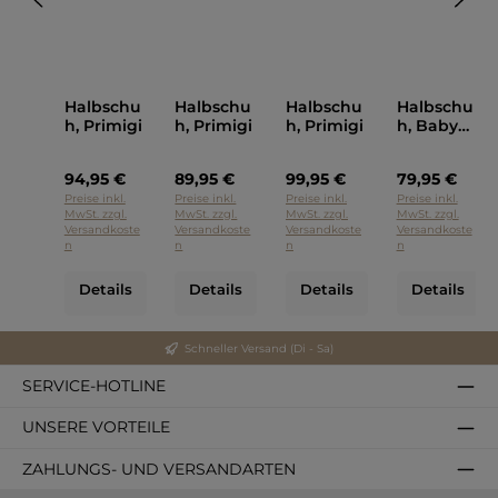
Halbschu
Halbschu
Halbschu
Halbschu
h, Primigi
h, Primigi
h, Primigi
h, Baby
Tiguan,
Primigi
94,95 €
89,95 €
99,95 €
79,95 €
Preise inkl.
Preise inkl.
Preise inkl.
Preise inkl.
MwSt. zzgl.
MwSt. zzgl.
MwSt. zzgl.
MwSt. zzgl.
Versandkoste
Versandkoste
Versandkoste
Versandkoste
n
n
n
n
Details
Details
Details
Details
Schneller Versand (Di - Sa)
SERVICE-HOTLINE
UNSERE VORTEILE
ZAHLUNGS- UND VERSANDARTEN