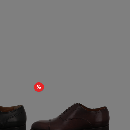
Rabatt
%