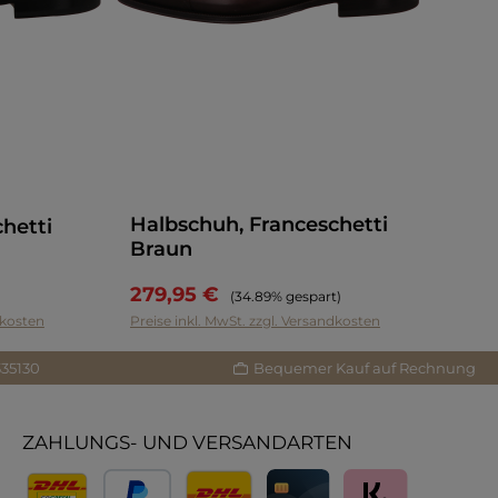
Halbschuh, Franceschetti
hetti
Braun
279,95 €
Regulärer Preis:
(34.89% gespart)
dkosten
Preise inkl. MwSt. zzgl. Versandkosten
335130
Bequemer Kauf auf Rechnung
ZAHLUNGS- UND VERSANDARTEN