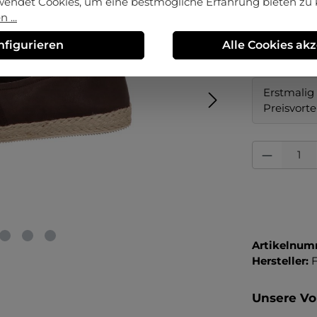
wendet Cookies, um eine bestmögliche Erfahrung bieten zu
 ...
auswä
Größe
nfigurieren
Alle Cookies ak
42
44
Erstmalig 
Preisvorte
Produkt Anza
Artikelnum
Hersteller:
F
Unsere Vor