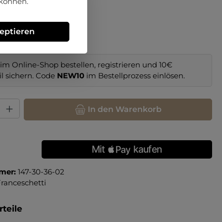
 können.
hlen
zeptieren
im Online-Shop bestellen, registrieren und 10€
il sichern. Code
NEW10
im Bestellprozess einlösen.
hl: Gib den gewünschten Wert ein oder benutze die Schaltfläche
In den Warenkorb
mer:
147-30-36-02
ranceschetti
teile