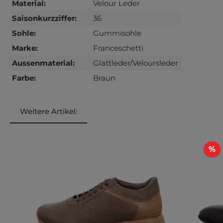
Material:
Velour Leder
Saisonkurzziffer:
36
Sohle:
Gummisohle
Marke:
Franceschetti
Aussenmaterial:
Glattleder/Veloursleder
Farbe:
Braun
Weitere Artikel:
Produktgalerie überspringen
R
%