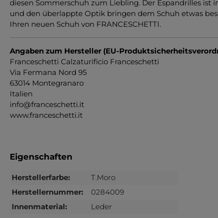
diesen Sommerschuh zum Liebling. Der Espandrilles ist 
und den überlappte Optik bringen dem Schuh etwas besonder
Ihren neuen Schuh von FRANCESCHETTI.
Angaben zum Hersteller (EU-Produktsicherheitsveror
Franceschetti Calzaturificio Franceschetti
Via Fermana Nord 95
63014 Montegranaro
Italien
info@franceschetti.it
www.franceschetti.it
Eigenschaften
Herstellerfarbe:
T.Moro
Herstellernummer:
0284009
Innenmaterial:
Leder