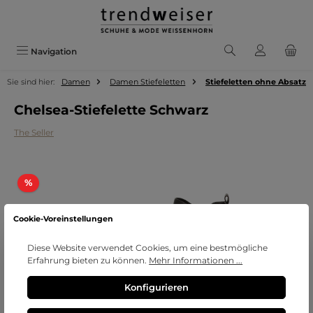
Zum Hauptinhalt springen
Navigation
Sie sind hier:
Damen
Damen Stiefeletten
Stiefeletten ohne Absatz
Chelsea-Stiefelette Schwarz
The Seller
Bildergalerie überspringen
Rabatt
%
Cookie-Voreinstellungen
Diese Website verwendet Cookies, um eine bestmögliche
Erfahrung bieten zu können.
Mehr Informationen ...
Konfigurieren