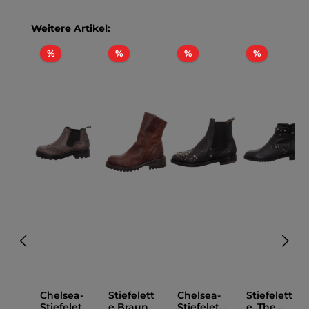
Produktgalerie überspringen
Weitere Artikel:
Rabatt
Rabatt
Rabatt
Rabatt
%
%
%
%
Chelsea-
Stiefelett
Chelsea-
Stiefelett
Stiefelett
e Braun
Stiefelett
e, The