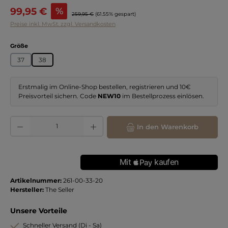
Verkaufspreis:
99,95 €
%
Regulärer Preis:
259,95 €
(61.55% gespart)
Preise inkl. MwSt. zzgl. Versandkosten
auswählen
Größe
37
38
Erstmalig im Online-Shop bestellen, registrieren und 10€
Preisvorteil sichern. Code
NEW10
im Bestellprozess einlösen.
Produkt Anzahl: Gib den gewünschten Wert ein oder benutze die Schaltflächen
In den Warenkorb
Artikelnummer:
261-00-33-20
Hersteller:
The Seller
Unsere Vorteile
Schneller Versand (Di - Sa)