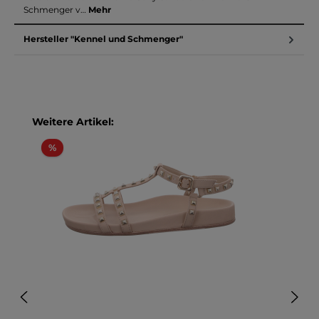
Schmenger v…
Mehr
Hersteller "Kennel und Schmenger"
Produktgalerie überspringen
Weitere Artikel:
Rabatt
%