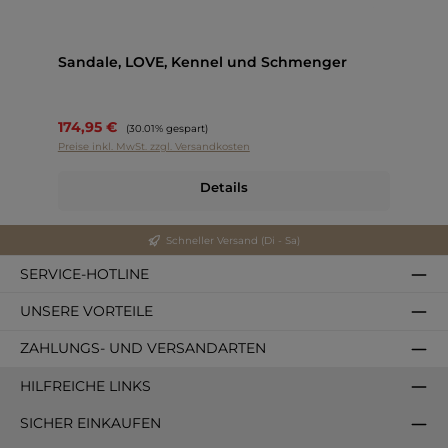
Sandale, LOVE, Kennel und Schmenger
174,95 €
Regulärer Preis:
(30.01% gespart)
Preise inkl. MwSt. zzgl. Versandkosten
Details
Schneller Versand (Di - Sa)
SERVICE-HOTLINE
UNSERE VORTEILE
ZAHLUNGS- UND VERSANDARTEN
HILFREICHE LINKS
SICHER EINKAUFEN