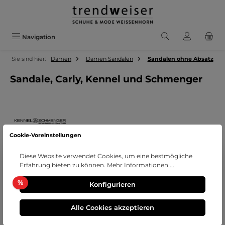
Zum Hauptinhalt springen
Navigation
Sie sind hier:
Damen
Damen Sandalen
Sandalen ohne Absatz
Sandale, Carly, Kennel und Schmenger
Cookie-Voreinstellungen
Diese Website verwendet Cookies, um eine bestmögliche
Erfahrung bieten zu können.
Mehr Informationen ...
Bildergalerie überspringen
Rabatt
%
Konfigurieren
Alle Cookies akzeptieren