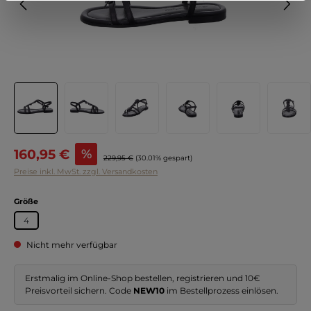
Verkaufspreis:
160,95 €
%
Regulärer Preis:
229,95 €
(30.01% gespart)
Preise inkl. MwSt. zzgl. Versandkosten
auswählen
Größe
4
Nicht mehr verfügbar
Erstmalig im Online-Shop bestellen, registrieren und 10€
Preisvorteil sichern. Code
NEW10
im Bestellprozess einlösen.